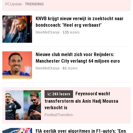
FCUpdate ·
TRENDING
KNVB krijgt nieuw verwijt in zoektocht naar
bondscoach: 'Heel erg verbaast'
MeeMetOranje ·
135
lezers
Nieuwe club meldt zich voor Reijnders:
Manchester City verlangt 64 miljoen euro
MeeMetOranje ·
61
lezers
Feyenoord wacht
📈
282
lezers
transferstorm als Anis Hadj Moussa
verkocht is
FootballTransfers ·
FIA eerlijk over algoritmes in F1-auto's: 'Een