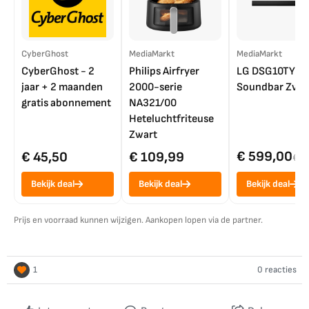
CyberGhost
MediaMarkt
MediaMarkt
CyberGhost - 2
Philips Airfryer
LG DSG10TY
jaar + 2 maanden
2000-serie
Soundbar Zwar
gratis abonnement
NA321/00
Heteluchtfriteuse
Zwart
€ 599,00
€ 45,50
€ 109,99
€ 7
Bekijk deal
Bekijk deal
Bekijk deal
Prijs en voorraad kunnen wijzigen. Aankopen lopen via de partner.
1
0 reacties