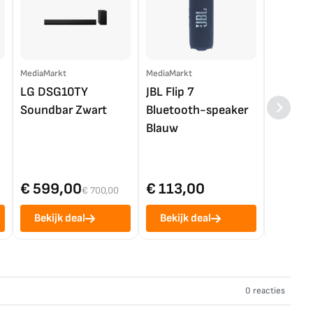
MediaMarkt
MediaMarkt
EP.nl
LG DSG10TY
JBL Flip 7
LG OL
Soundbar Zwart
Bluetooth-speaker
4K TV (
Blauw
€ 599,00
€ 113,00
€ 1.0
€ 700,00
Bekijk deal
Bekijk deal
Bekij
0 reacties