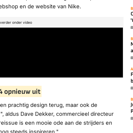
webshop en de website van Nike.
B
'
t verder onder video
B
a
A
F
4 opnieuw uit
B
en prachtig design terug, maar ook de
P
e", aldus Dave Dekker, commercieel directeur
eissue is een mooie ode aan de strijders en
nog steeds inspireren."