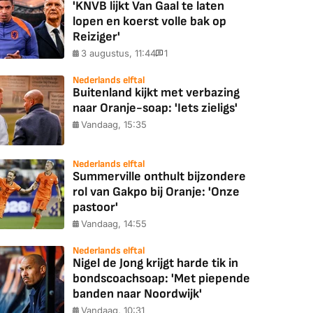
'KNVB lijkt Van Gaal te laten
lopen en koerst volle bak op
Reiziger'
3 augustus, 11:44
1
Nederlands elftal
Buitenland kijkt met verbazing
naar Oranje-soap: 'Iets zieligs'
Vandaag, 15:35
Nederlands elftal
Summerville onthult bijzondere
rol van Gakpo bij Oranje: 'Onze
pastoor'
Vandaag, 14:55
Nederlands elftal
Nigel de Jong krijgt harde tik in
bondscoachsoap: 'Met piepende
banden naar Noordwijk'
Vandaag, 10:31