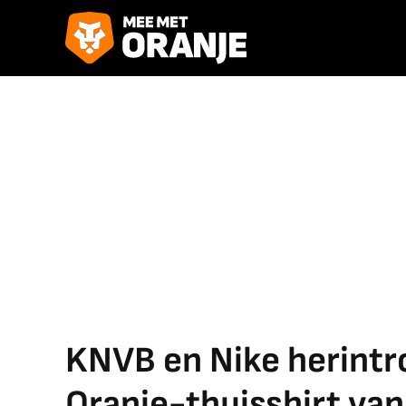
KNVB en Nike herintr
Oranje-thuisshirt va