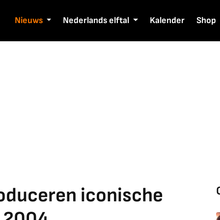
Nieuws
Nederlands elftal
Kalender
Shop
oduceren iconische
n 2004