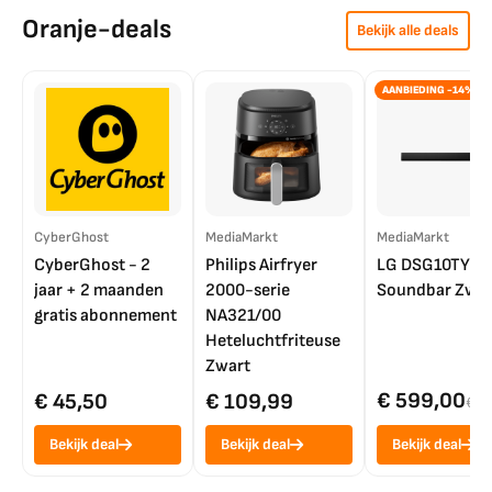
Oranje-deals
Bekijk alle deals
AANBIEDING -14%
CyberGhost
MediaMarkt
MediaMarkt
CyberGhost - 2
Philips Airfryer
LG DSG10TY
jaar + 2 maanden
2000-serie
Soundbar Zwar
gratis abonnement
NA321/00
Heteluchtfriteuse
Zwart
€ 599,00
€ 45,50
€ 109,99
€ 7
Bekijk deal
Bekijk deal
Bekijk deal