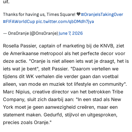
uit.
Thanks for having us, Times Square! 🧡
#OranjeIsTakingOver
#FIFAWorldCup
pic.twitter.com/qbDMdh7jya
— OnsOranje (@OnsOranje)
June 7, 2026
Rosella Passier, captain of marketing bij de KNVB, ziet
de Amerikaanse metropool als het perfecte decor voor
deze actie. "Oranje is niet alleen iets wat je draagt, het is
iets wat je bent", stelt Passier. "Daarom vertellen we
tijdens dit WK verhalen die verder gaan dan voetbal
alleen, van mode en muziek tot lifestyle en community".
Marc Nipius, creative director van het betrokken Tribe
Company, sluit zich daarbij aan: "In een stad als New
York moet je geen aanwezigheid creëren, maar een
statement maken. Gedurfd, stijlvol en uitgesproken,
precies zoals Oranje."