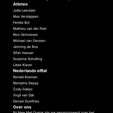
Atleten
Jutta Leerdam
Max Verstappen
Femke Bol
Mathieu van der Poel
Rico Verhoeven
Michael van Gerwen
Jenning de Boo
Sifan Hassan
Suzanne Schulting
Lieke Klaver
Nederlands elftal
Ronald Koeman
Memphis Depay
Cody Gakpo
Virgil van Dijk
Denzel Dumfries
Over ons
Bij Mee Met Oranje zijn we gepassioneerd over het