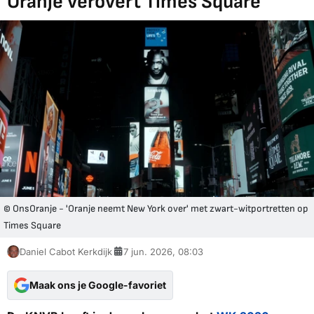
Oranje verovert Times Square
© OnsOranje - 'Oranje neemt New York over' met zwart-witportretten op
Times Square
Daniel Cabot Kerkdijk
7 jun. 2026, 08:03
Maak ons je Google-favoriet