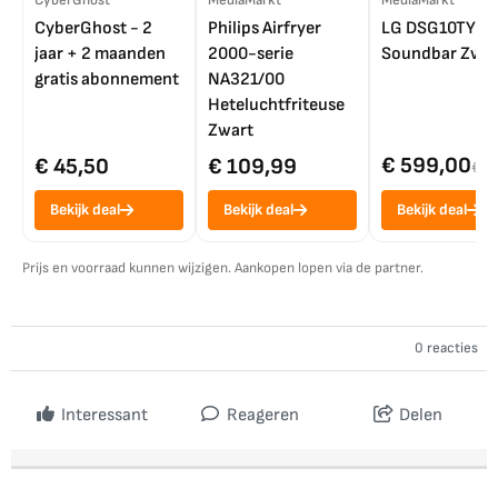
CyberGhost
MediaMarkt
MediaMarkt
CyberGhost - 2
Philips Airfryer
LG DSG10TY
jaar + 2 maanden
2000-serie
Soundbar Zwar
gratis abonnement
NA321/00
Heteluchtfriteuse
Zwart
€ 599,00
€ 45,50
€ 109,99
€ 7
Bekijk deal
Bekijk deal
Bekijk deal
Prijs en voorraad kunnen wijzigen. Aankopen lopen via de partner.
0 reacties
Interessant
Reageren
Delen