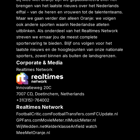
brengen van het laatste nieuws over het Nederlands
elftal – van de heren en vrouwen tot de talententeams.
Maar we gaan verder dan alleen Oranje: we volgen
ook andere sporten waarin Nederlandse atleten
uitblinken. Als onderdeel van het Realtimes Network
streven we ernaar jou de meest complete
sportervaring te bieden. Blijf ons volgen voor het
laatste nieuws en de hoogtepunten van onze nationale
sporters, zowel binnen als buiten de landsgrenzen.
Corporate & Media
Realtimes Network
Innovatieweg 20C
7007 CD, Doetinchem, Netherlands
+31(315)-764002
Realtimes Network
FootballCritic.com
FootballTransfers.com
FCUpdate.nl
GPFans.com
MovieMeter.nl
MusicMeter.nl
WijWedden.net
Kelderklasse
Anfield watch
MeeMetOranje.nl