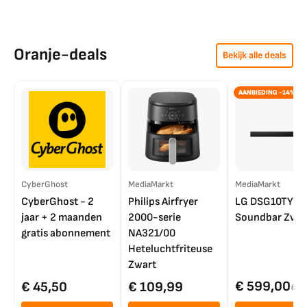
Oranje-deals
Bekijk alle deals
AANBIEDING -14%
CyberGhost
MediaMarkt
MediaMarkt
CyberGhost - 2
Philips Airfryer
LG DSG10TY
jaar + 2 maanden
2000-serie
Soundbar Zwar
gratis abonnement
NA321/00
Heteluchtfriteuse
Zwart
€ 599,00
€ 45,50
€ 109,99
€ 7