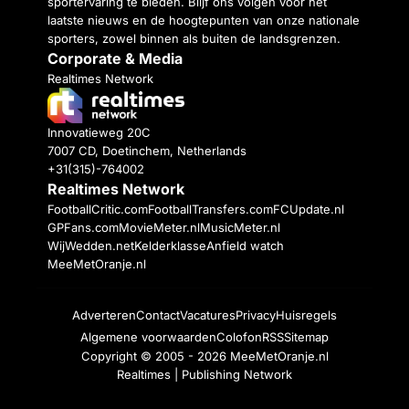
sportervaring te bieden. Blijf ons volgen voor het
laatste nieuws en de hoogtepunten van onze nationale
sporters, zowel binnen als buiten de landsgrenzen.
Corporate & Media
Realtimes Network
Innovatieweg 20C
7007 CD, Doetinchem, Netherlands
+31(315)-764002
Realtimes Network
FootballCritic.com
FootballTransfers.com
FCUpdate.nl
GPFans.com
MovieMeter.nl
MusicMeter.nl
WijWedden.net
Kelderklasse
Anfield watch
MeeMetOranje.nl
Adverteren
Contact
Vacatures
Privacy
Huisregels
Algemene voorwaarden
Colofon
RSS
Sitemap
Copyright © 2005 - 2026
MeeMetOranje.nl
Realtimes | Publishing Network