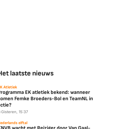
Het laatste nieuws
K Atletiek
Programma EK atletiek bekend: wanneer
komen Femke Broeders-Bol en TeamNL in
ctie?
Gisteren, 15:37
ederlands elftal
KNVB wacht met Reiziger door Van Gaal-