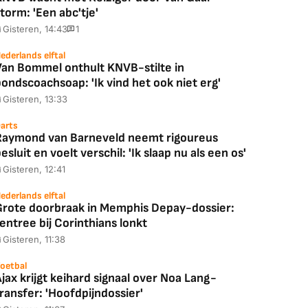
torm: 'Een abc'tje'
Gisteren, 14:43
1
ederlands elftal
Van Bommel onthult KNVB-stilte in
ondscoachsoap: 'Ik vind het ook niet erg'
Gisteren, 13:33
arts
Raymond van Barneveld neemt rigoureus
esluit en voelt verschil: 'Ik slaap nu als een os'
Gisteren, 12:41
ederlands elftal
Grote doorbraak in Memphis Depay-dossier:
entree bij Corinthians lonkt
Gisteren, 11:38
oetbal
jax krijgt keihard signaal over Noa Lang-
ransfer: 'Hoofdpijndossier'