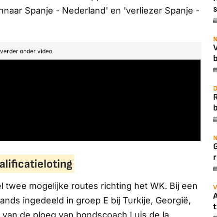
s
innaar Spanje - Nederland' en 'verliezer Spanje -
N
t verder onder video
b
D
b
N
r
ificatieloting
l twee mogelijke routes richting het WK. Bij een
V
A
nds ingedeeld in groep E bij Turkije, Georgië,
t
n van de ploeg van bondscoach Luis de la