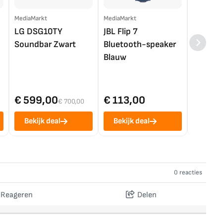
MediaMarkt
MediaMarkt
EP.nl
LG DSG10TY
JBL Flip 7
LG OL
Soundbar Zwart
Bluetooth-speaker
4K TV (
Blauw
€ 599,00
€ 113,00
€ 1.0
€ 700,00
Bekijk deal
Bekijk deal
Bekij
0 reacties
Reageren
Delen