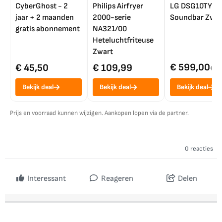
CyberGhost - 2
Philips Airfryer
LG DSG10TY
jaar + 2 maanden
2000-serie
Soundbar Zwar
gratis abonnement
NA321/00
Heteluchtfriteuse
Zwart
€ 599,00
€ 45,50
€ 109,99
€ 7
Bekijk deal
Bekijk deal
Bekijk deal
Prijs en voorraad kunnen wijzigen. Aankopen lopen via de partner.
0 reacties
Interessant
Reageren
Delen