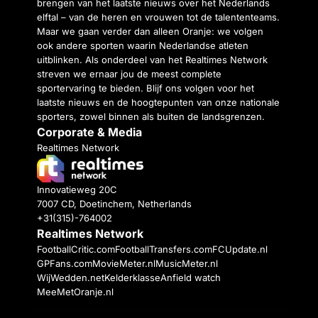
brengen van het laatste nieuws over het Nederlands
elftal – van de heren en vrouwen tot de talententeams.
Maar we gaan verder dan alleen Oranje: we volgen
ook andere sporten waarin Nederlandse atleten
uitblinken. Als onderdeel van het Realtimes Network
streven we ernaar jou de meest complete
sportervaring te bieden. Blijf ons volgen voor het
laatste nieuws en de hoogtepunten van onze nationale
sporters, zowel binnen als buiten de landsgrenzen.
Corporate & Media
Realtimes Network
Innovatieweg 20C
7007 CD, Doetinchem, Netherlands
+31(315)-764002
Realtimes Network
FootballCritic.com
FootballTransfers.com
FCUpdate.nl
GPFans.com
MovieMeter.nl
MusicMeter.nl
WijWedden.net
Kelderklasse
Anfield watch
MeeMetOranje.nl