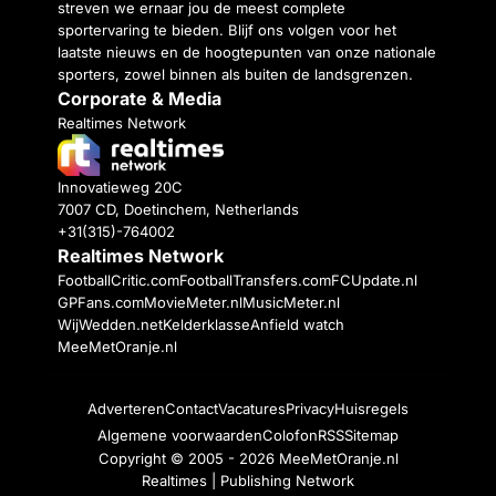
streven we ernaar jou de meest complete
sportervaring te bieden. Blijf ons volgen voor het
laatste nieuws en de hoogtepunten van onze nationale
sporters, zowel binnen als buiten de landsgrenzen.
Corporate & Media
Realtimes Network
Innovatieweg 20C
7007 CD, Doetinchem, Netherlands
+31(315)-764002
Realtimes Network
FootballCritic.com
FootballTransfers.com
FCUpdate.nl
GPFans.com
MovieMeter.nl
MusicMeter.nl
WijWedden.net
Kelderklasse
Anfield watch
MeeMetOranje.nl
Adverteren
Contact
Vacatures
Privacy
Huisregels
Algemene voorwaarden
Colofon
RSS
Sitemap
Copyright © 2005 - 2026
MeeMetOranje.nl
Realtimes | Publishing Network