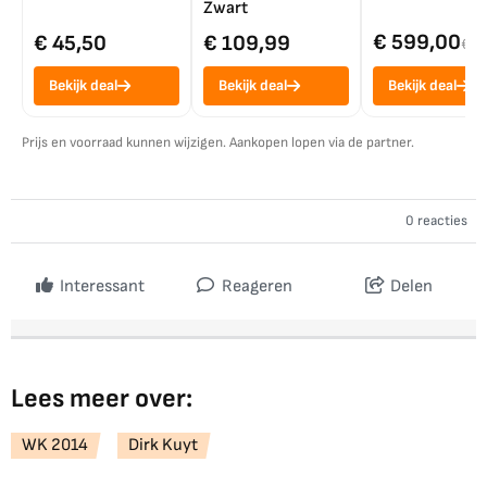
Zwart
€ 599,00
€ 45,50
€ 109,99
€ 7
Bekijk deal
Bekijk deal
Bekijk deal
Prijs en voorraad kunnen wijzigen. Aankopen lopen via de partner.
0 reacties
Interessant
Reageren
Delen
Lees meer over:
WK 2014
Dirk Kuyt