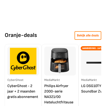
Oranje-deals
Bekijk alle deals
AANBIEDING -14%
CyberGhost
MediaMarkt
MediaMarkt
CyberGhost - 2
Philips Airfryer
LG DSG10TY
jaar + 2 maanden
2000-serie
Soundbar Zwar
gratis abonnement
NA321/00
Heteluchtfriteuse