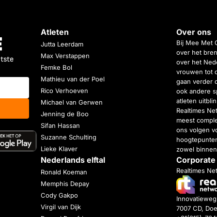
Atleten
Over ons
Bij Mee Met 
Jutta Leerdam
over het bren
Max Verstappen
atste
over het Nede
Femke Bol
vrouwen tot 
Mathieu van der Poel
gaan verder 
Rico Verhoeven
ook andere s
atleten uitbl
Michael van Gerwen
Realtimes Ne
Jenning de Boo
meest complet
Sifan Hassan
ons volgen vo
Suzanne Schulting
hoogtepunten
Lieke Klaver
zowel binnen
Nederlands elftal
Corporate
Realtimes Ne
Ronald Koeman
Memphis Depay
Cody Gakpo
Innovatiewe
Virgil van Dijk
7007 CD, Doe