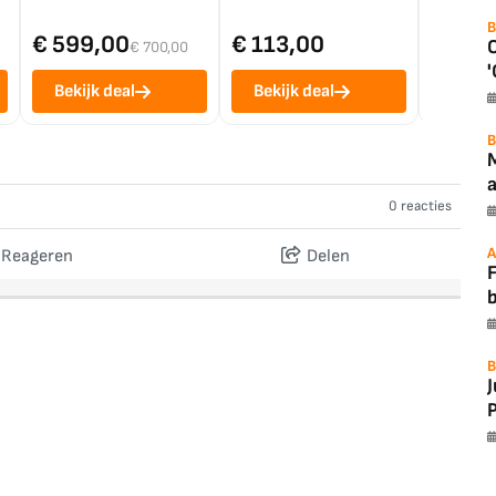
B
€ 599,00
€ 113,00
€ 1.0
€ 700,00
'
Bekijk deal
Bekijk deal
Bekij
B
a
0 reacties
A
Reageren
Delen
F
B
P