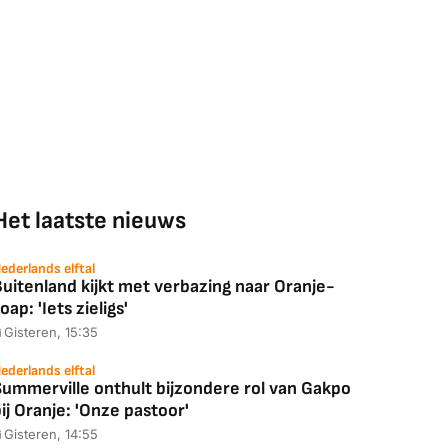
Het laatste nieuws
ederlands elftal
uitenland kijkt met verbazing naar Oranje-
oap: 'Iets zieligs'
Coolblue
MediaMarkt
Gisteren, 15:35
ED55C56LB
JBL Partybox
Google TV Streame
ederlands elftal
2025)
Ultimate Zwart
4K
Summerville onthult bijzondere rol van Gakpo
ij Oranje: 'Onze pastoor'
Gisteren, 14:55