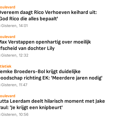
oulevard
88,00
€ 1.179,00
€ 89,00
Overeem daagt Rico Verhoeven keihard uit:
God Rico die alles bepaalt'
k deal
Bekijk deal
Bekijk deal
Gisteren, 14:01
oulevard
Max Verstappen openhartig over moeilijk
fscheid van dochter Lily
Gisteren, 12:32
tletiek
emke Broeders-Bol krijgt duidelijke
boodschap richting EK: 'Meerdere jaren nodig'
Gisteren, 11:47
oulevard
Jutta Leerdam deelt hilarisch moment met Jake
aul: 'Je krijgt een knipbeurt'
Gisteren, 10:56