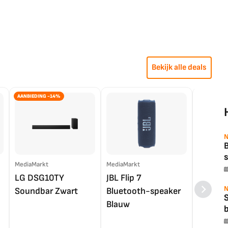
Bekijk alle deals
AANBIEDING -14%
N
B
s
MediaMarkt
MediaMarkt
EP.nl
LG DSG10TY
JBL Flip 7
LG OL
N
Soundbar Zwart
Bluetooth-speaker
4K TV (
Blauw
b