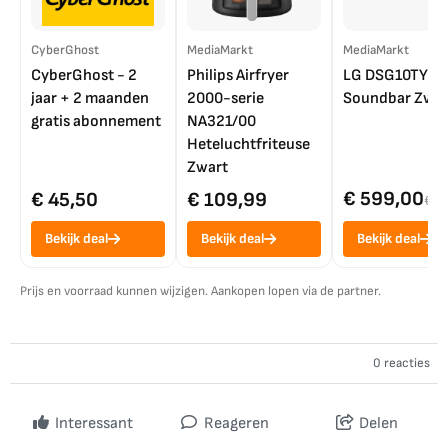
CyberGhost
MediaMarkt
MediaMarkt
CyberGhost - 2
Philips Airfryer
LG DSG10TY
jaar + 2 maanden
2000-serie
Soundbar Zwar
gratis abonnement
NA321/00
Heteluchtfriteuse
Zwart
€ 599,00
€ 45,50
€ 109,99
€ 7
Bekijk deal
Bekijk deal
Bekijk deal
Prijs en voorraad kunnen wijzigen. Aankopen lopen via de partner.
0 reacties
Interessant
Reageren
Delen