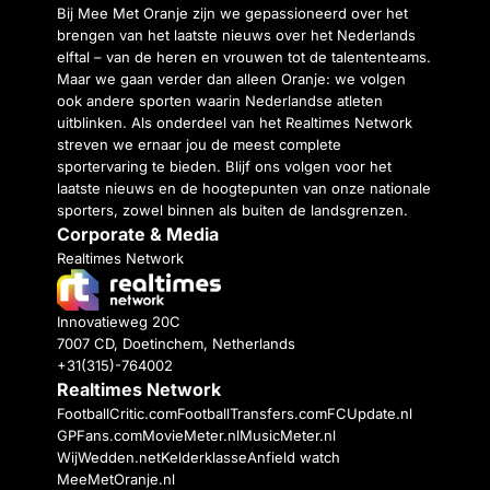
Bij Mee Met Oranje zijn we gepassioneerd over het
brengen van het laatste nieuws over het Nederlands
elftal – van de heren en vrouwen tot de talententeams.
Maar we gaan verder dan alleen Oranje: we volgen
ook andere sporten waarin Nederlandse atleten
uitblinken. Als onderdeel van het Realtimes Network
streven we ernaar jou de meest complete
sportervaring te bieden. Blijf ons volgen voor het
laatste nieuws en de hoogtepunten van onze nationale
sporters, zowel binnen als buiten de landsgrenzen.
Corporate & Media
Realtimes Network
Innovatieweg 20C
7007 CD, Doetinchem, Netherlands
+31(315)-764002
Realtimes Network
FootballCritic.com
FootballTransfers.com
FCUpdate.nl
GPFans.com
MovieMeter.nl
MusicMeter.nl
WijWedden.net
Kelderklasse
Anfield watch
MeeMetOranje.nl