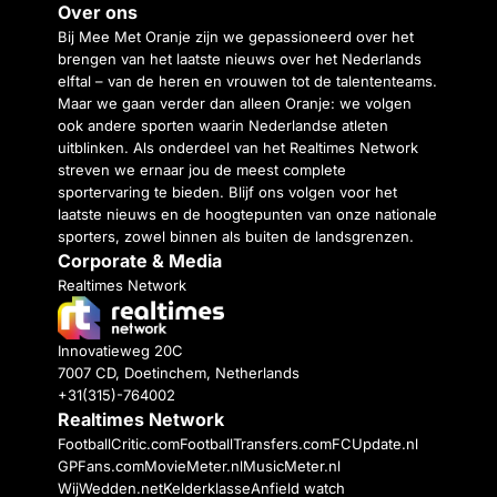
Over ons
Bij Mee Met Oranje zijn we gepassioneerd over het
brengen van het laatste nieuws over het Nederlands
elftal – van de heren en vrouwen tot de talententeams.
Maar we gaan verder dan alleen Oranje: we volgen
ook andere sporten waarin Nederlandse atleten
uitblinken. Als onderdeel van het Realtimes Network
streven we ernaar jou de meest complete
sportervaring te bieden. Blijf ons volgen voor het
laatste nieuws en de hoogtepunten van onze nationale
sporters, zowel binnen als buiten de landsgrenzen.
Corporate & Media
Realtimes Network
Innovatieweg 20C
7007 CD, Doetinchem, Netherlands
+31(315)-764002
Realtimes Network
FootballCritic.com
FootballTransfers.com
FCUpdate.nl
GPFans.com
MovieMeter.nl
MusicMeter.nl
WijWedden.net
Kelderklasse
Anfield watch