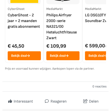
CyberGhost
MediaMarkt
MediaMarkt
CyberGhost - 2
Philips Airfryer
LG DSG10TY
jaar + 2 maanden
2000-serie
Soundbar Zwar
gratis abonnement
NA321/00
Heteluchtfriteuse
Zwart
€ 599,00
€ 45,50
€ 109,99
€ 7
Bekijk deal
Bekijk deal
Bekijk deal
Prijs en voorraad kunnen wijzigen. Aankopen lopen via de partner.
0 reacties
Interessant
Reageren
Delen