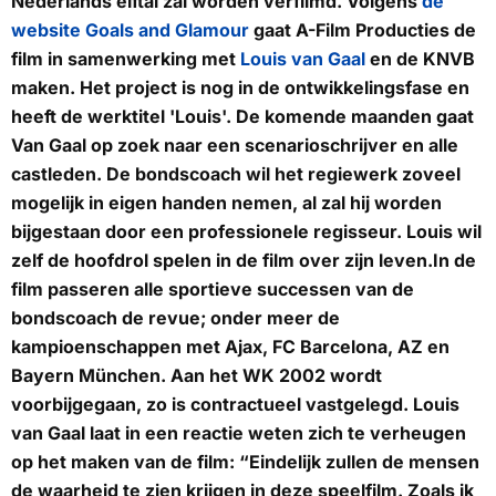
Nederlands elftal zal worden verfilmd. Volgens
de
website Goals and Glamour
gaat A-Film Producties de
film in samenwerking met
Louis van Gaal
en de KNVB
maken. Het project is nog in de ontwikkelingsfase en
heeft de werktitel 'Louis'. De komende maanden gaat
Van Gaal op zoek naar een scenarioschrijver en alle
castleden. De bondscoach wil het regiewerk zoveel
mogelijk in eigen handen nemen, al zal hij worden
bijgestaan door een professionele regisseur. Louis wil
zelf de hoofdrol spelen in de film over zijn leven.In de
film passeren alle sportieve successen van de
bondscoach de revue; onder meer de
kampioenschappen met Ajax, FC Barcelona, AZ en
Bayern München. Aan het WK 2002 wordt
voorbijgegaan, zo is contractueel vastgelegd. Louis
van Gaal laat in een reactie weten zich te verheugen
op het maken van de film: “Eindelijk zullen de mensen
de waarheid te zien krijgen in deze speelfilm. Zoals ik