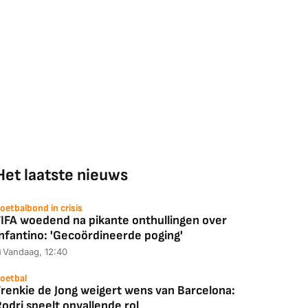
Het laatste nieuws
oetbalbond in crisis
FIFA woedend na pikante onthullingen over
Infantino: 'Gecoördineerde poging'
Vandaag, 12:40
oetbal
Frenkie de Jong weigert wens van Barcelona:
odri speelt opvallende rol