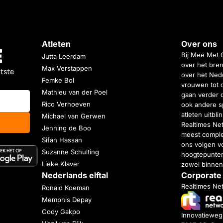
Atleten
Over ons
Bij Mee Met 
Jutta Leerdam
over het bren
Max Verstappen
atste
over het Nede
Femke Bol
vrouwen tot 
Mathieu van der Poel
gaan verder 
Rico Verhoeven
ook andere s
atleten uitbl
Michael van Gerwen
Realtimes Ne
Jenning de Boo
meest complet
Sifan Hassan
ons volgen vo
Suzanne Schulting
hoogtepunten
Lieke Klaver
zowel binnen
Nederlands elftal
Corporate
Realtimes Ne
Ronald Koeman
Memphis Depay
Cody Gakpo
Innovatiewe