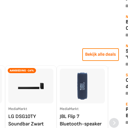
N
B
O
N
S
Bekijk alle deals
'
AANBIEDING -14%
S
O
d
E
MediaMarkt
MediaMarkt
EP.nl
LG DSG10TY
JBL Flip 7
LG OL
Soundbar Zwart
Bluetooth-speaker
4K TV (