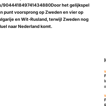
tus/904441849741434880Door het gelijkspel
én punt voorsprong op Zweden en vier op
lgarije en Wit-Rusland, terwijl Zweden nog
duel naar Nederland komt.
V
V
R