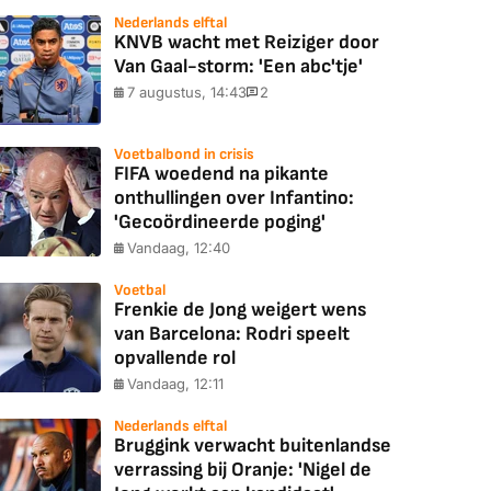
Nederlands elftal
KNVB wacht met Reiziger door
Van Gaal-storm: 'Een abc'tje'
7 augustus, 14:43
2
Voetbalbond in crisis
FIFA woedend na pikante
onthullingen over Infantino:
'Gecoördineerde poging'
Vandaag, 12:40
Voetbal
Frenkie de Jong weigert wens
van Barcelona: Rodri speelt
opvallende rol
Vandaag, 12:11
Nederlands elftal
Bruggink verwacht buitenlandse
verrassing bij Oranje: 'Nigel de