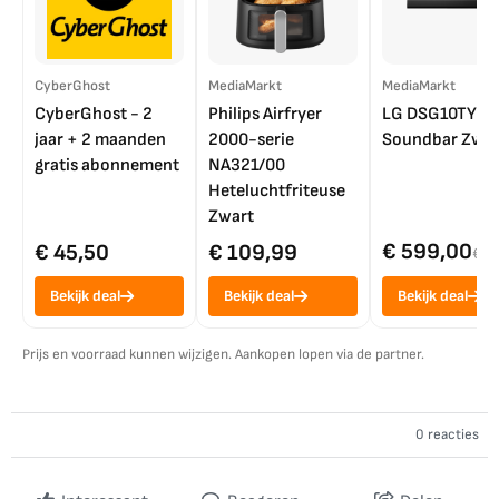
CyberGhost
MediaMarkt
MediaMarkt
CyberGhost - 2
Philips Airfryer
LG DSG10TY
jaar + 2 maanden
2000-serie
Soundbar Zwar
gratis abonnement
NA321/00
Heteluchtfriteuse
Zwart
€ 599,00
€ 45,50
€ 109,99
€ 7
Bekijk deal
Bekijk deal
Bekijk deal
Prijs en voorraad kunnen wijzigen. Aankopen lopen via de partner.
0 reacties