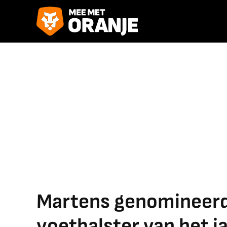
Martens genomineerd
voetbalster van het j