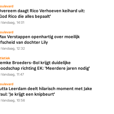
oulevard
Overeem daagt Rico Verhoeven keihard uit:
God Rico die alles bepaalt'
Vandaag, 14:01
oulevard
Max Verstappen openhartig over moeilijk
fscheid van dochter Lily
Vandaag, 12:32
tletiek
emke Broeders-Bol krijgt duidelijke
boodschap richting EK: 'Meerdere jaren nodig'
Vandaag, 11:47
oulevard
Jutta Leerdam deelt hilarisch moment met Jake
aul: 'Je krijgt een knipbeurt'
Vandaag, 10:56
Coolblue
MediaMarkt
ED55C56LB
JBL Partybox
Google TV Streame