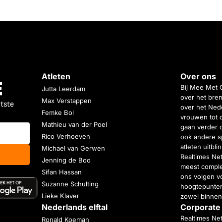
Atleten
Over ons
Bij Mee Met 
Jutta Leerdam
over het bren
Max Verstappen
atste
over het Nede
Femke Bol
vrouwen tot 
Mathieu van der Poel
gaan verder 
Rico Verhoeven
ook andere s
atleten uitbl
Michael van Gerwen
Realtimes Ne
Jenning de Boo
meest complet
Sifan Hassan
ons volgen vo
Suzanne Schulting
hoogtepunten
Lieke Klaver
zowel binnen
Nederlands elftal
Corporate
Realtimes Ne
Ronald Koeman