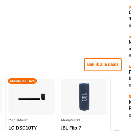
B
'
B
a
Bekijk alle deals
A
F
AANBIEDING -14%
B
P
MediaMarkt
MediaMarkt
EP.nl
LG DSG10TY
JBL Flip 7
LG OL