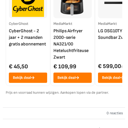
CyberGhost
MediaMarkt
MediaMarkt
CyberGhost - 2
Philips Airfryer
LG DSG10TY
jaar + 2 maanden
2000-serie
Soundbar Zwar
gratis abonnement
NA321/00
Heteluchtfriteuse
Zwart
€ 599,00
€ 45,50
€ 109,99
€ 7
Bekijk deal
Bekijk deal
Bekijk deal
Prijs en voorraad kunnen wijzigen. Aankopen lopen via de partner.
0 reacties