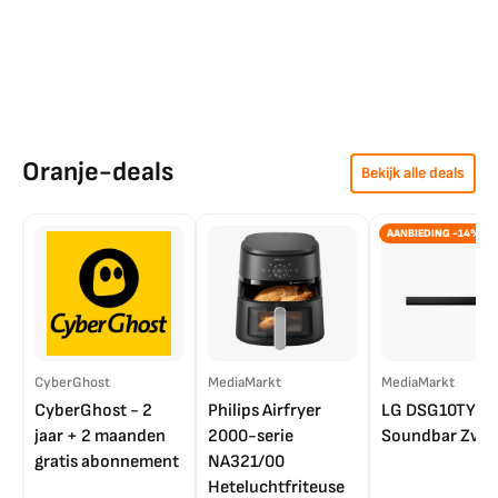
Oranje-deals
Bekijk alle deals
AANBIEDING -14%
CyberGhost
MediaMarkt
MediaMarkt
CyberGhost - 2
Philips Airfryer
LG DSG10TY
jaar + 2 maanden
2000-serie
Soundbar Zwar
gratis abonnement
NA321/00
Heteluchtfriteuse