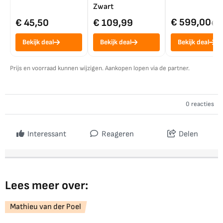
Zwart
€ 599,00
€ 45,50
€ 109,99
€ 7
Bekijk deal
Bekijk deal
Bekijk deal
Prijs en voorraad kunnen wijzigen. Aankopen lopen via de partner.
0 reacties
Interessant
Reageren
Delen
Lees meer over:
Mathieu van der Poel