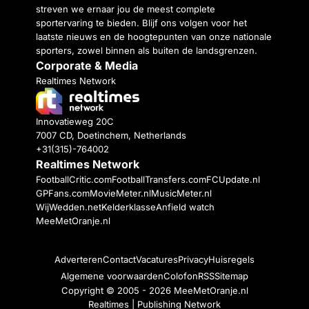
streven we ernaar jou de meest complete
sportervaring te bieden. Blijf ons volgen voor het
laatste nieuws en de hoogtepunten van onze nationale
sporters, zowel binnen als buiten de landsgrenzen.
Corporate & Media
Realtimes Network
Innovatieweg 20C
7007 CD, Doetinchem, Netherlands
+31(315)-764002
Realtimes Network
FootballCritic.com
FootballTransfers.com
FCUpdate.nl
GPFans.com
MovieMeter.nl
MusicMeter.nl
WijWedden.net
Kelderklasse
Anfield watch
MeeMetOranje.nl
Adverteren
Contact
Vacatures
Privacy
Huisregels
Algemene voorwaarden
Colofon
RSS
Sitemap
Copyright © 2005 - 2026
MeeMetOranje.nl
Realtimes | Publishing Network