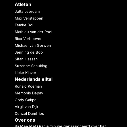
Atleten
Jutta Leerdam
Max Verstappen
Femke Bol
Mathieu van der Poel
Rico Verhoeven
Michael van Gerwen
Jenning de Boo
Sifan Hassan
Suzanne Schulting
Lieke Klaver
Nederlands elftal
Ronald Koeman
Memphis Depay
Cody Gakpo
Virgil van Dijk
Denzel Dumfries
Over ons
Bij Mee Met Oranje zijn we gepassioneerd over het