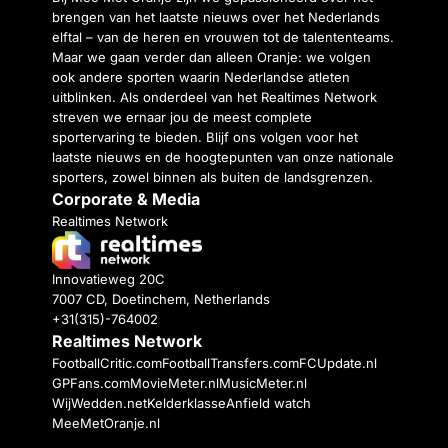
brengen van het laatste nieuws over het Nederlands
elftal – van de heren en vrouwen tot de talententeams.
Maar we gaan verder dan alleen Oranje: we volgen
ook andere sporten waarin Nederlandse atleten
uitblinken. Als onderdeel van het Realtimes Network
streven we ernaar jou de meest complete
sportervaring te bieden. Blijf ons volgen voor het
laatste nieuws en de hoogtepunten van onze nationale
sporters, zowel binnen als buiten de landsgrenzen.
Corporate & Media
Realtimes Network
Innovatieweg 20C
7007 CD, Doetinchem, Netherlands
+31(315)-764002
Realtimes Network
FootballCritic.com
FootballTransfers.com
FCUpdate.nl
GPFans.com
MovieMeter.nl
MusicMeter.nl
WijWedden.net
Kelderklasse
Anfield watch
MeeMetOranje.nl