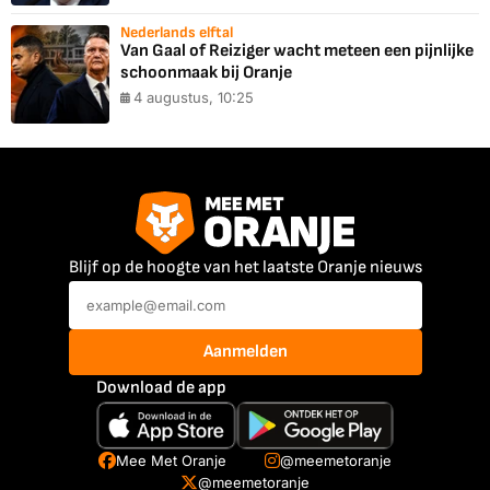
Nederlands elftal
Van Gaal of Reiziger wacht meteen een pijnlijke
schoonmaak bij Oranje
4 augustus, 10:25
Blijf op de hoogte van het laatste Oranje nieuws
Aanmelden
Download de app
Mee Met Oranje
@meemetoranje
@meemetoranje