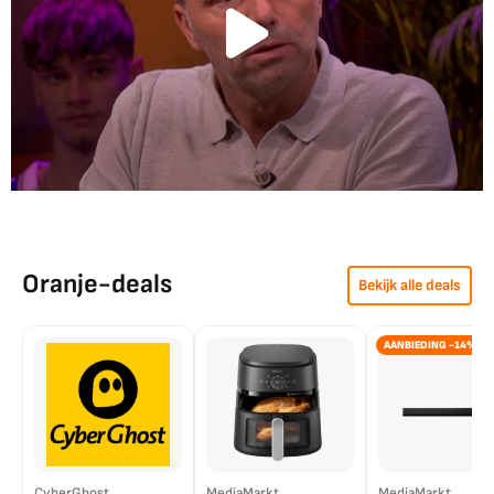
Oranje-deals
Bekijk alle deals
AANBIEDING -14%
CyberGhost
MediaMarkt
MediaMarkt