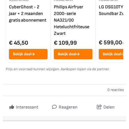
CyberGhost - 2
Philips Airfryer
LG DSG10TY
jaar + 2 maanden
2000-serie
Soundbar Zwar
gratis abonnement
NA321/00
Heteluchtfriteuse
Zwart
€ 599,00
€ 45,50
€ 109,99
€ 7
Bekijk deal
Bekijk deal
Bekijk deal
Prijs en voorraad kunnen wijzigen. Aankopen lopen via de partner.
0 reacties
Interessant
Reageren
Delen