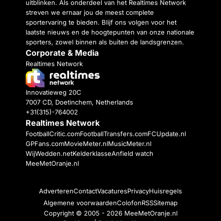
uitblinken. Als onderdeel van het Realtimes Network
streven we ernaar jou de meest complete
sportervaring te bieden. Blijf ons volgen voor het
laatste nieuws en de hoogtepunten van onze nationale
sporters, zowel binnen als buiten de landsgrenzen.
Corporate & Media
Realtimes Network
Innovatieweg 20C
7007 CD, Doetinchem, Netherlands
+31(315)-764002
Realtimes Network
FootballCritic.com
FootballTransfers.com
FCUpdate.nl
GPFans.com
MovieMeter.nl
MusicMeter.nl
WijWedden.net
Kelderklasse
Anfield watch
MeeMetOranje.nl
Adverteren
Contact
Vacatures
Privacy
Huisregels
Algemene voorwaarden
Colofon
RSS
Sitemap
Copyright © 2005 - 2026
MeeMetOranje.nl