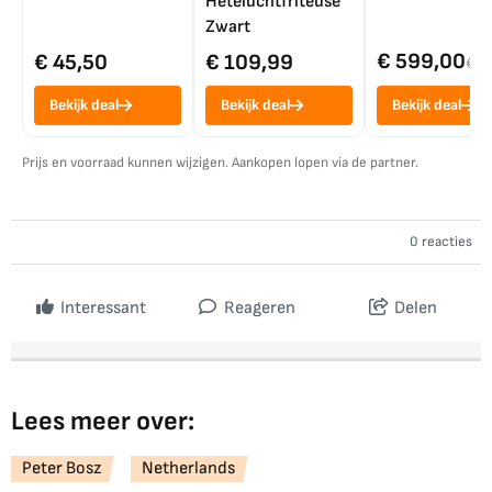
Heteluchtfriteuse
Zwart
€ 599,00
€ 45,50
€ 109,99
€ 7
Bekijk deal
Bekijk deal
Bekijk deal
Prijs en voorraad kunnen wijzigen. Aankopen lopen via de partner.
0 reacties
Interessant
Reageren
Delen
Lees meer over:
Peter Bosz
Netherlands