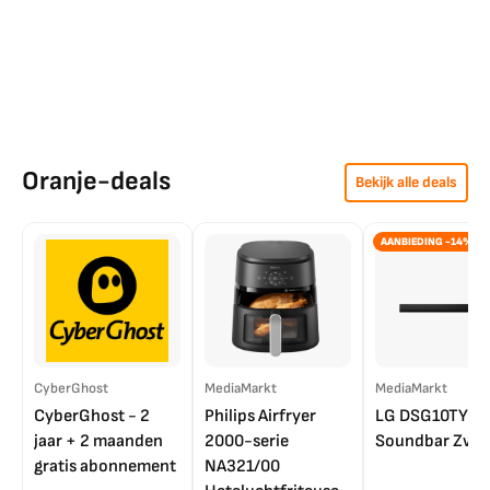
Oranje-deals
Bekijk alle deals
AANBIEDING -14%
CyberGhost
MediaMarkt
MediaMarkt
CyberGhost - 2
Philips Airfryer
LG DSG10TY
jaar + 2 maanden
2000-serie
Soundbar Zwar
gratis abonnement
NA321/00