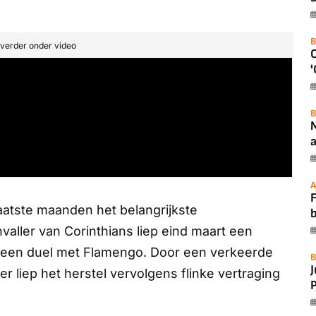
B
t verder onder video
'
B
a
A
F
aatste maanden het belangrijkste
ller van Corinthians liep eind maart een
ns een duel met Flamengo. Door een verkeerde
B
er liep het herstel vervolgens flinke vertraging
P