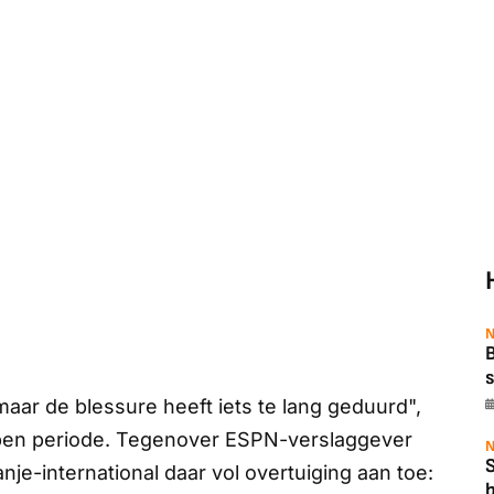
N
B
s
 maar de blessure heeft iets te lang geduurd",
lopen periode. Tegenover ESPN-verslaggever
N
e-international daar vol overtuiging aan toe:
b