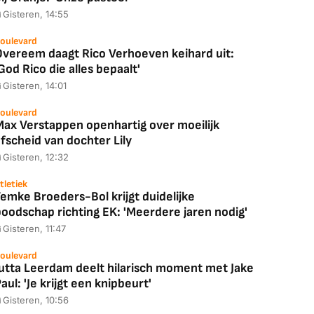
Gisteren, 14:55
oulevard
Overeem daagt Rico Verhoeven keihard uit:
God Rico die alles bepaalt'
Gisteren, 14:01
oulevard
Max Verstappen openhartig over moeilijk
fscheid van dochter Lily
Gisteren, 12:32
tletiek
emke Broeders-Bol krijgt duidelijke
boodschap richting EK: 'Meerdere jaren nodig'
Gisteren, 11:47
oulevard
Jutta Leerdam deelt hilarisch moment met Jake
aul: 'Je krijgt een knipbeurt'
Gisteren, 10:56