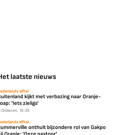
Het laatste nieuws
ederlands elftal
uitenland kijkt met verbazing naar Oranje-
oap: 'Iets zieligs'
Gisteren, 15:35
ederlands elftal
Summerville onthult bijzondere rol van Gakpo
ij Oranje: 'Onze pastoor'