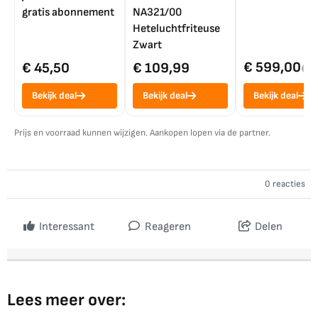
gratis abonnement
NA321/00
Heteluchtfriteuse
Zwart
€ 599,00
€ 45,50
€ 109,99
€ 7
Bekijk deal
Bekijk deal
Bekijk deal
Prijs en voorraad kunnen wijzigen. Aankopen lopen via de partner.
0 reacties
Interessant
Reageren
Delen
Lees meer over: