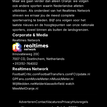
Maar we gaan verder dan alleen Oranje: we volgen
ook andere sporten waarin Nederlandse atleten
uitblinken. Als onderdeel van het Realtimes Network
streven we ernaar jou de meest complete
sportervaring te bieden. Blijf ons volgen voor het
laatste nieuws en de hoogtepunten van onze nationale
sporters, zowel binnen als buiten de landsgrenzen.
Corporate & Media
Realtimes Network
Innovatieweg 20C
7007 CD, Doetinchem, Netherlands
+31(315)-764002
Realtimes Network
FootballCritic.com
FootballTransfers.com
FCUpdate.nl
GPFans.com
MovieMeter.nl
MusicMeter.nl
WijWedden.net
Kelderklasse
Anfield watch
MeeMetOranje.nl
Adverteren
Contact
Vacatures
Privacy
Huisregels