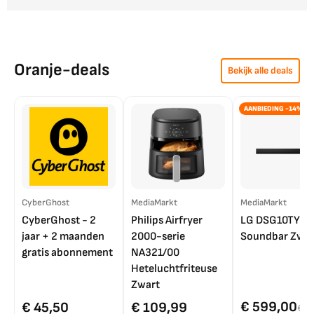
Oranje-deals
Bekijk alle deals
AANBIEDING -14%
CyberGhost
MediaMarkt
MediaMarkt
CyberGhost - 2
Philips Airfryer
LG DSG10TY
jaar + 2 maanden
2000-serie
Soundbar Zwar
gratis abonnement
NA321/00
Heteluchtfriteuse
Zwart
€ 599,00
€ 45,50
€ 109,99
€ 7