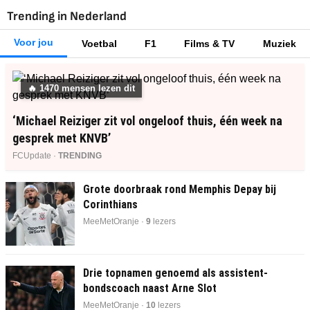
Trending in Nederland
Voor jou
Voetbal
F1
Films & TV
Muziek
🔥
1469
mensen lezen dit
‘Michael Reiziger zit vol ongeloof thuis, één week na
gesprek met KNVB’
FCUpdate ·
TRENDING
Grote doorbraak rond Memphis Depay bij
Corinthians
MeeMetOranje ·
9
lezers
Drie topnamen genoemd als assistent-
bondscoach naast Arne Slot
MeeMetOranje ·
10
lezers