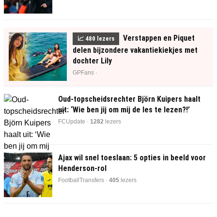
Verstappen en Piquet
📈
475
lezers
delen bijzondere vakantiekiekjes met
dochter Lily
GPFans ·
Oud-topscheidsrechter Björn Kuipers haalt
uit: ‘Wie ben jij om mij de les te lezen?!’
FCUpdate ·
1290
lezers
Ajax wil snel toeslaan: 5 opties in beeld voor
Henderson-rol
FootballTransfers ·
405
lezers