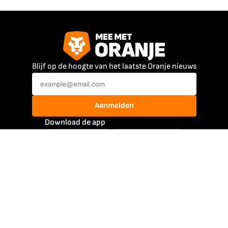
Blijf op de hoogte van het laatste Oranje nieuws
Aanmelden
Download de app
Mee Met Oranje
@meemetoranje
@meemetoranje
Atleten
Jutta Leerdam
Max Verstappen
Femke Bol
Mathieu van der Poel