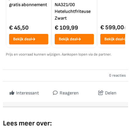
gratis abonnement
NA321/00
Heteluchtfriteuse
Zwart
€ 599,00
€ 45,50
€ 109,99
€ 7
Bekijk deal
Bekijk deal
Bekijk deal
Prijs en voorraad kunnen wijzigen. Aankopen lopen via de partner.
0 reacties
Interessant
Reageren
Delen
Lees meer over: