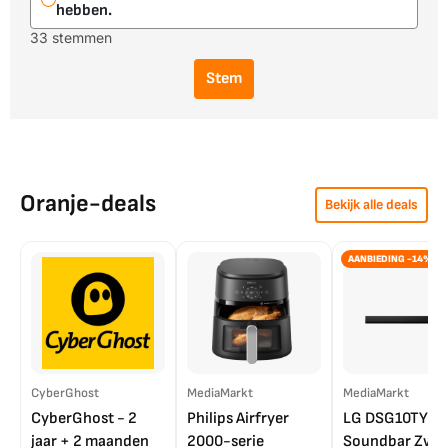
hebben.
33 stemmen
Stem
Oranje-deals
Bekijk alle deals
AANBIEDING -14%
CyberGhost
MediaMarkt
MediaMarkt
CyberGhost - 2
Philips Airfryer
LG DSG10TY
jaar + 2 maanden
2000-serie
Soundbar Zwar