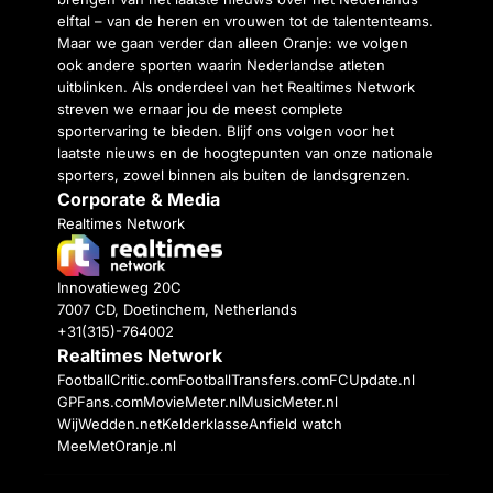
elftal – van de heren en vrouwen tot de talententeams.
Maar we gaan verder dan alleen Oranje: we volgen
ook andere sporten waarin Nederlandse atleten
uitblinken. Als onderdeel van het Realtimes Network
streven we ernaar jou de meest complete
sportervaring te bieden. Blijf ons volgen voor het
laatste nieuws en de hoogtepunten van onze nationale
sporters, zowel binnen als buiten de landsgrenzen.
Corporate & Media
Realtimes Network
Innovatieweg 20C
7007 CD, Doetinchem, Netherlands
+31(315)-764002
Realtimes Network
FootballCritic.com
FootballTransfers.com
FCUpdate.nl
GPFans.com
MovieMeter.nl
MusicMeter.nl
WijWedden.net
Kelderklasse
Anfield watch
MeeMetOranje.nl