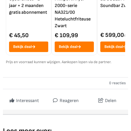
jaar + 2 maanden
2000-serie
Soundbar Zwar
gratis abonnement
NA321/00
Heteluchtfriteuse
Zwart
€ 599,00
€ 45,50
€ 109,99
€ 7
Bekijk deal
Bekijk deal
Bekijk deal
Prijs en voorraad kunnen wijzigen. Aankopen lopen via de partner.
0 reacties
Interessant
Reageren
Delen
Lees meer over: