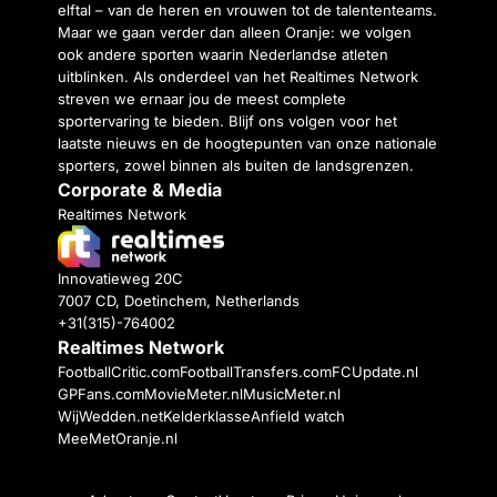
elftal – van de heren en vrouwen tot de talententeams.
Maar we gaan verder dan alleen Oranje: we volgen
ook andere sporten waarin Nederlandse atleten
uitblinken. Als onderdeel van het Realtimes Network
streven we ernaar jou de meest complete
sportervaring te bieden. Blijf ons volgen voor het
laatste nieuws en de hoogtepunten van onze nationale
sporters, zowel binnen als buiten de landsgrenzen.
Corporate & Media
Realtimes Network
Innovatieweg 20C
7007 CD, Doetinchem, Netherlands
+31(315)-764002
Realtimes Network
FootballCritic.com
FootballTransfers.com
FCUpdate.nl
GPFans.com
MovieMeter.nl
MusicMeter.nl
WijWedden.net
Kelderklasse
Anfield watch
MeeMetOranje.nl