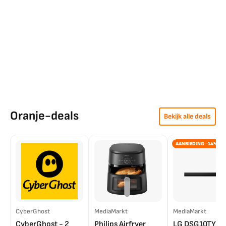
Oranje-deals
Bekijk alle deals
AANBIEDING -14%
CyberGhost
MediaMarkt
MediaMarkt
CyberGhost - 2
Philips Airfryer
LG DSG10TY