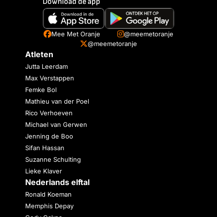
Download de app
Mee Met Oranje
@meemetoranje
@meemetoranje
Atleten
Jutta Leerdam
Max Verstappen
Femke Bol
Mathieu van der Poel
Rico Verhoeven
Michael van Gerwen
Jenning de Boo
Sifan Hassan
Suzanne Schulting
Lieke Klaver
Nederlands elftal
Ronald Koeman
Memphis Depay