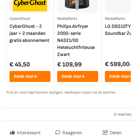
CyberGhost
MediaMarkt
MediaMarkt
CyberGhost - 2
Philips Airfryer
LG DSG10TY
jaar + 2 maanden
2000-serie
Soundbar Zwar
gratis abonnement
NA321/00
Heteluchtfriteuse
Zwart
€ 599,00
€ 45,50
€ 109,99
€ 7
Bekijk deal
Bekijk deal
Bekijk deal
Prijs en voorraad kunnen wijzigen. Aankopen lopen via de partner.
0 reacties
Interessant
Reageren
Delen