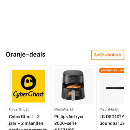
Oranje-deals
Bekijk alle deals
AANBIEDING -14%
CyberGhost
MediaMarkt
MediaMarkt
CyberGhost - 2
Philips Airfryer
LG DSG10TY
jaar + 2 maanden
2000-serie
Soundbar Zwar