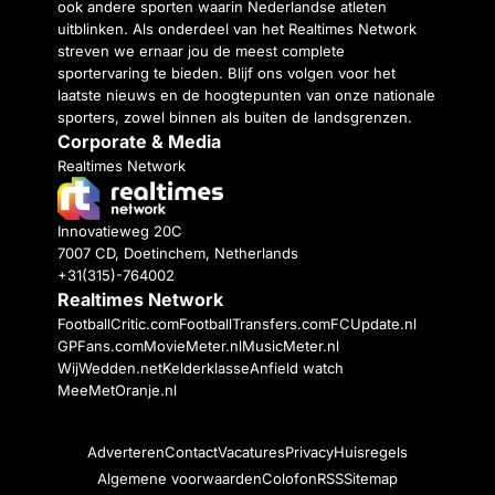
ook andere sporten waarin Nederlandse atleten
uitblinken. Als onderdeel van het Realtimes Network
streven we ernaar jou de meest complete
sportervaring te bieden. Blijf ons volgen voor het
laatste nieuws en de hoogtepunten van onze nationale
sporters, zowel binnen als buiten de landsgrenzen.
Corporate & Media
Realtimes Network
Innovatieweg 20C
7007 CD, Doetinchem, Netherlands
+31(315)-764002
Realtimes Network
FootballCritic.com
FootballTransfers.com
FCUpdate.nl
GPFans.com
MovieMeter.nl
MusicMeter.nl
WijWedden.net
Kelderklasse
Anfield watch
MeeMetOranje.nl
Adverteren
Contact
Vacatures
Privacy
Huisregels
Algemene voorwaarden
Colofon
RSS
Sitemap