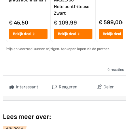
gratis abonnement
NA321/00
Heteluchtfriteuse
Zwart
€ 599,00
€ 45,50
€ 109,99
€ 7
Bekijk deal
Bekijk deal
Bekijk deal
Prijs en voorraad kunnen wijzigen. Aankopen lopen via de partner.
0 reacties
Interessant
Reageren
Delen
Lees meer over: