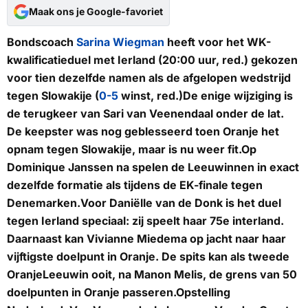
Maak ons je Google-favoriet
Bondscoach
Sarina Wiegman
heeft voor het WK-
kwalificatieduel met Ierland (20:00 uur, red.) gekozen
voor tien dezelfde namen als de afgelopen wedstrijd
tegen Slowakije (
0-5
winst, red.)De enige wijziging is
de terugkeer van Sari van Veenendaal onder de lat.
De keepster was nog geblesseerd toen Oranje het
opnam tegen Slowakije, maar is nu weer fit.Op
Dominique Janssen na spelen de Leeuwinnen in exact
dezelfde formatie als tijdens de EK-finale tegen
Denemarken.Voor Daniëlle van de Donk is het duel
tegen Ierland speciaal: zij speelt haar 75e interland.
Daarnaast kan Vivianne Miedema op jacht naar haar
vijftigste doelpunt in Oranje. De spits kan als tweede
OranjeLeeuwin ooit, na Manon Melis, de grens van 50
doelpunten in Oranje passeren.
Opstelling