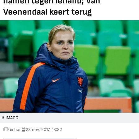
namen tegen Ierland; Van
Veenendaal keert terug
© IMAGO
amber
28 nov. 2017, 18:32