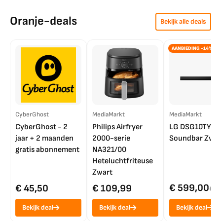
Oranje-deals
Bekijk alle deals
AANBIEDING -14%
CyberGhost
MediaMarkt
MediaMarkt
CyberGhost - 2
Philips Airfryer
LG DSG10TY
jaar + 2 maanden
2000-serie
Soundbar Zwar
gratis abonnement
NA321/00
Heteluchtfriteuse
Zwart
€ 599,00
€ 45,50
€ 109,99
€ 7
Bekijk deal
Bekijk deal
Bekijk deal