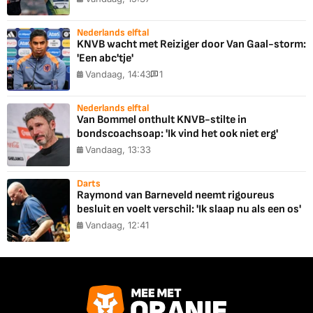
Nederlands elftal
KNVB wacht met Reiziger door Van Gaal-storm:
'Een abc'tje'
Vandaag, 14:43
1
Nederlands elftal
Van Bommel onthult KNVB-stilte in
bondscoachsoap: 'Ik vind het ook niet erg'
Vandaag, 13:33
Darts
Raymond van Barneveld neemt rigoureus
besluit en voelt verschil: 'Ik slaap nu als een os'
Vandaag, 12:41