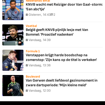
Nederlands elftal
KNVB wacht met Reiziger door Van Gaal-storm:
'Een abc'tje'
Gisteren, 14:43
2
Voetbal
België geeft KNVB pijnlijk lesje met Van
Bommel: 'Proactief nadenken'
Vandaag, 14:39
Formule 1
Verstappen krijgt harde boodschap na
zomerstop: 'Zijn kans op de titel is verkeken'
Vandaag, 13:36
Boulevard
Van Gerwen deelt liefdevol gezinsmoment in
zware dartsperiode: 'Mijn kleine meid'
Vandaag, 12:00