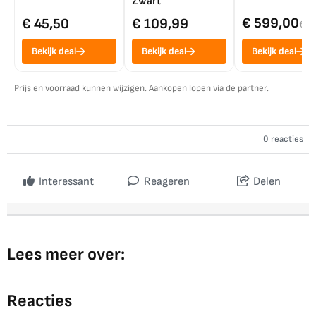
Zwart
€ 599,00
€ 45,50
€ 109,99
€ 7
Bekijk deal
Bekijk deal
Bekijk deal
Prijs en voorraad kunnen wijzigen. Aankopen lopen via de partner.
0 reacties
Interessant
Reageren
Delen
Lees meer over:
Reacties