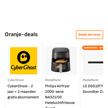
Oranje-deals
Bekijk alle deals
AANBIEDING -14%
CyberGhost
MediaMarkt
MediaMarkt
CyberGhost - 2
Philips Airfryer
LG DSG10TY
jaar + 2 maanden
2000-serie
Soundbar Zwar
gratis abonnement
NA321/00
Heteluchtfriteuse