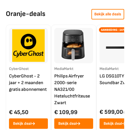
Oranje-deals
Bekijk alle deals
AANBIEDING -14%
CyberGhost
MediaMarkt
MediaMarkt
CyberGhost - 2
Philips Airfryer
LG DSG10TY
jaar + 2 maanden
2000-serie
Soundbar Zwar
gratis abonnement
NA321/00
Heteluchtfriteuse
Zwart
€ 599,00
€ 45,50
€ 109,99
€ 7
Bekijk deal
Bekijk deal
Bekijk deal