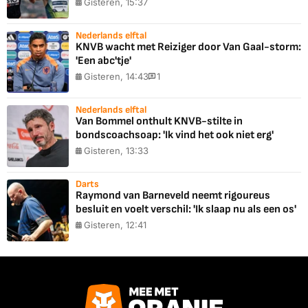
Gisteren, 15:37
Nederlands elftal
KNVB wacht met Reiziger door Van Gaal-storm:
'Een abc'tje'
Gisteren, 14:43
1
Nederlands elftal
Van Bommel onthult KNVB-stilte in
bondscoachsoap: 'Ik vind het ook niet erg'
Gisteren, 13:33
Darts
Raymond van Barneveld neemt rigoureus
besluit en voelt verschil: 'Ik slaap nu als een os'
Gisteren, 12:41