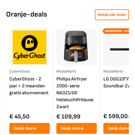
Oranje-deals
Bekijk alle deals
AANBIEDING -14%
CyberGhost
MediaMarkt
MediaMarkt
CyberGhost - 2
Philips Airfryer
LG DSG10TY
jaar + 2 maanden
2000-serie
Soundbar Zwar
gratis abonnement
NA321/00
Heteluchtfriteuse
Zwart
€ 599,00
€ 45,50
€ 109,99
€ 7
Bekijk deal
Bekijk deal
Bekijk deal