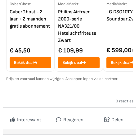
CyberGhost
MediaMarkt
MediaMarkt
CyberGhost - 2
Philips Airfryer
LG DSG10TY
jaar + 2 maanden
2000-serie
Soundbar Zwar
gratis abonnement
NA321/00
Heteluchtfriteuse
Zwart
€ 599,00
€ 45,50
€ 109,99
€ 7
Bekijk deal
Bekijk deal
Bekijk deal
Prijs en voorraad kunnen wijzigen. Aankopen lopen via de partner.
0 reacties
Interessant
Reageren
Delen