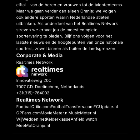
elftal – van de heren en vrouwen tot de talententeams.
Maar we gaan verder dan alleen Oranje: we volgen
ook andere sporten waarin Nederlandse atleten
uitblinken. Als onderdeel van het Realtimes Network
streven we ernaar jou de meest complete
sportervaring te bieden. Blijf ons volgen voor het
laatste nieuws en de hoogtepunten van onze nationale
sporters, zowel binnen als buiten de landsgrenzen.
Corporate & Media
Realtimes Network
Innovatieweg 20C
7007 CD, Doetinchem, Netherlands
+31(315)-764002
Realtimes Network
FootballCritic.com
FootballTransfers.com
FCUpdate.nl
GPFans.com
MovieMeter.nl
MusicMeter.nl
WijWedden.net
Kelderklasse
Anfield watch
MeeMetOranje.nl