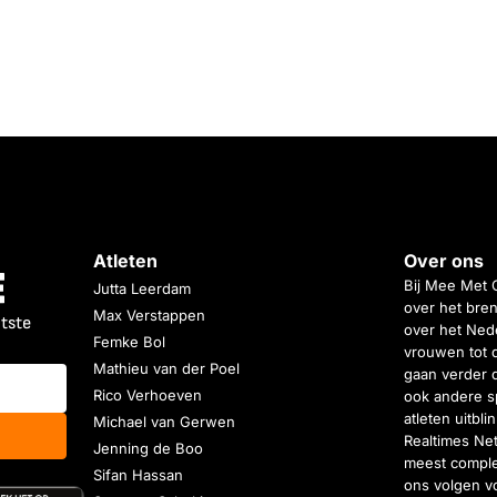
Atleten
Over ons
Bij Mee Met 
Jutta Leerdam
over het bren
Max Verstappen
atste
over het Nede
Femke Bol
vrouwen tot 
Mathieu van der Poel
gaan verder 
Rico Verhoeven
ook andere s
atleten uitbl
Michael van Gerwen
Realtimes Ne
Jenning de Boo
meest complet
Sifan Hassan
ons volgen vo