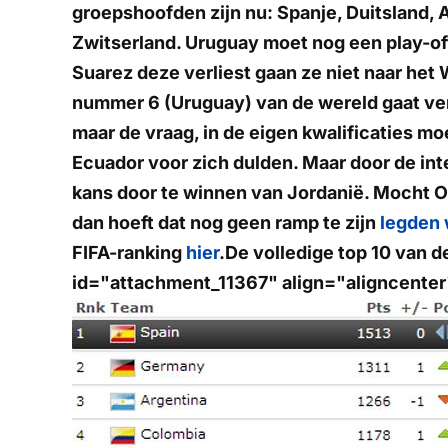
groepshoofden zijn nu: Spanje, Duitsland, 
Zwitserland. Uruguay moet nog een play-off
Suarez deze verliest gaan ze niet naar he
nummer 6 (Uruguay) van de wereld gaat ver
maar de vraag, in de eigen kwalificaties mo
Ecuador voor zich dulden. Maar door de in
kans door te winnen van Jordanië. Mocht Or
dan hoeft dat nog geen ramp te zijn
legden 
FIFA-ranking
hier
.De volledige top 10 van d
id="attachment_11367" align="aligncente