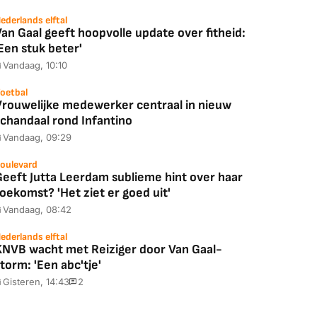
ederlands elftal
an Gaal geeft hoopvolle update over fitheid:
Een stuk beter'
Vandaag, 10:10
oetbal
Vrouwelijke medewerker centraal in nieuw
schandaal rond Infantino
Vandaag, 09:29
oulevard
Geeft Jutta Leerdam sublieme hint over haar
oekomst? 'Het ziet er goed uit'
Vandaag, 08:42
ederlands elftal
KNVB wacht met Reiziger door Van Gaal-
torm: 'Een abc'tje'
Gisteren, 14:43
2