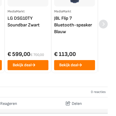
MediaMarkt
MediaMarkt
EP.nl
LG DSG10TY
JBL Flip 7
LG OL
Soundbar Zwart
Bluetooth-speaker
4K TV (
Blauw
€ 599,00
€ 113,00
€ 1.0
€ 700,00
Bekijk deal
Bekijk deal
Bekij
0 reacties
Reageren
Delen