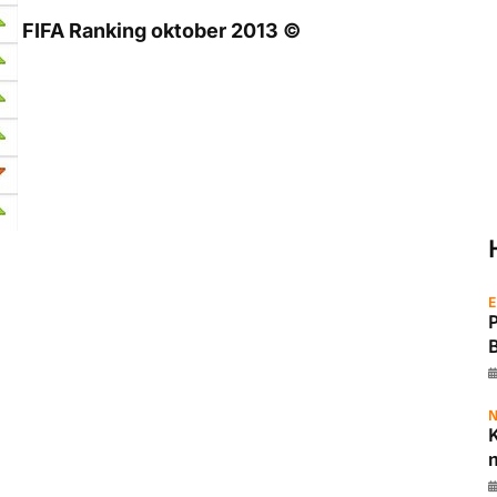
FIFA Ranking oktober 2013 ©
E
N
K
m