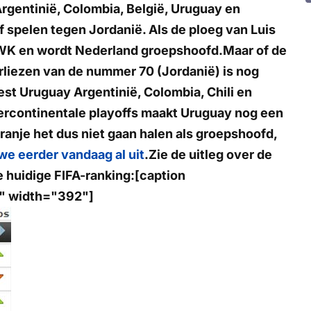
Argentinië, Colombia, België, Uruguay en
 spelen tegen Jordanië. Als de ploeg van Luis
t WK en wordt Nederland groepshoofd.Maar of de
liezen van de nummer 70 (Jordanië) is nog
est Uruguay Argentinië, Colombia, Chili en
tercontinentale playoffs maakt Uruguay nog een
anje het dus niet gaan halen als groepshoofd,
we eerder vandaag al uit
.Zie de uitleg over de
e huidige FIFA-ranking:[caption
r" width="392"]