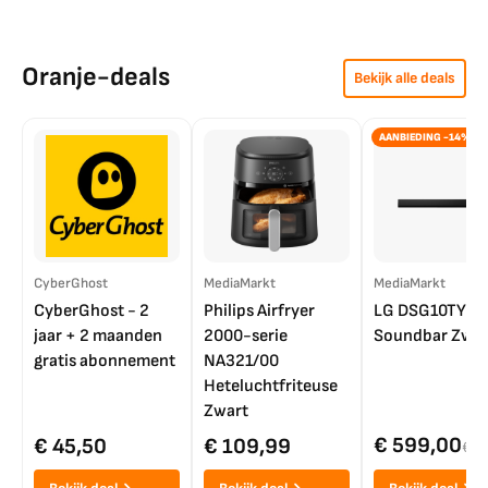
Oranje-deals
Bekijk alle deals
AANBIEDING -14%
CyberGhost
MediaMarkt
MediaMarkt
CyberGhost - 2
Philips Airfryer
LG DSG10TY
jaar + 2 maanden
2000-serie
Soundbar Zwar
gratis abonnement
NA321/00
Heteluchtfriteuse
Zwart
€ 599,00
€ 45,50
€ 109,99
€ 7