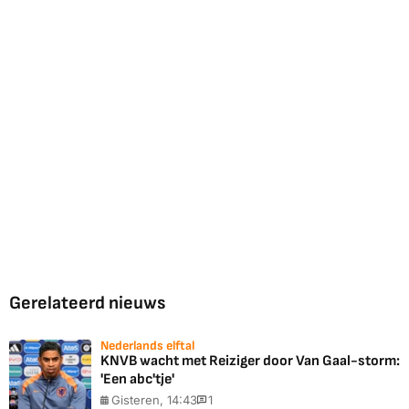
Gerelateerd nieuws
Nederlands elftal
KNVB wacht met Reiziger door Van Gaal-storm:
'Een abc'tje'
Gisteren, 14:43
1