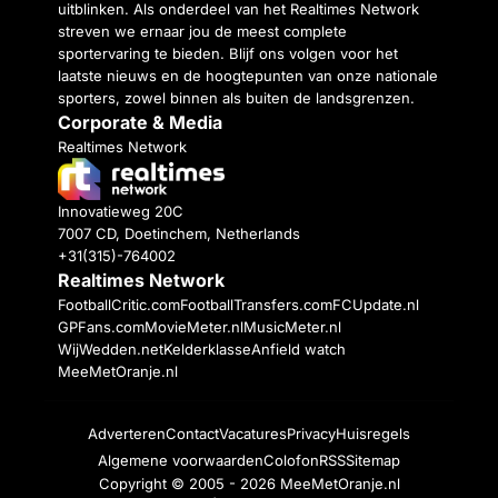
uitblinken. Als onderdeel van het Realtimes Network
streven we ernaar jou de meest complete
sportervaring te bieden. Blijf ons volgen voor het
laatste nieuws en de hoogtepunten van onze nationale
sporters, zowel binnen als buiten de landsgrenzen.
Corporate & Media
Realtimes Network
Innovatieweg 20C
7007 CD, Doetinchem, Netherlands
+31(315)-764002
Realtimes Network
FootballCritic.com
FootballTransfers.com
FCUpdate.nl
GPFans.com
MovieMeter.nl
MusicMeter.nl
WijWedden.net
Kelderklasse
Anfield watch
MeeMetOranje.nl
Adverteren
Contact
Vacatures
Privacy
Huisregels
Algemene voorwaarden
Colofon
RSS
Sitemap
Copyright © 2005 - 2026
MeeMetOranje.nl