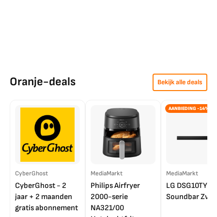
Oranje-deals
Bekijk alle deals
AANBIEDING -14%
CyberGhost
MediaMarkt
MediaMarkt
CyberGhost - 2
Philips Airfryer
LG DSG10TY
jaar + 2 maanden
2000-serie
Soundbar Zwar
gratis abonnement
NA321/00