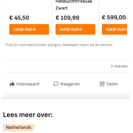
Heteluchtfriteuse
Zwart
€ 599,00
€ 45,50
€ 109,99
€ 7
Bekijk deal
Bekijk deal
Bekijk deal
Prijs en voorraad kunnen wijzigen. Aankopen lopen via de partner.
0 reacties
Interessant
Reageren
Delen
Lees meer over:
Netherlands