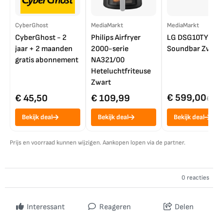
CyberGhost
MediaMarkt
MediaMarkt
CyberGhost - 2
Philips Airfryer
LG DSG10TY
jaar + 2 maanden
2000-serie
Soundbar Zwar
gratis abonnement
NA321/00
Heteluchtfriteuse
Zwart
€ 599,00
€ 45,50
€ 109,99
€ 7
Bekijk deal
Bekijk deal
Bekijk deal
Prijs en voorraad kunnen wijzigen. Aankopen lopen via de partner.
0 reacties
Interessant
Reageren
Delen