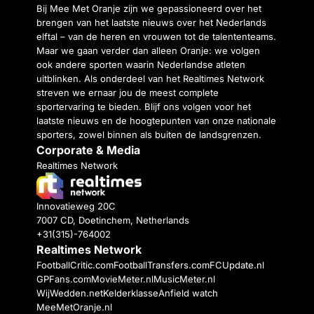
Bij Mee Met Oranje zijn we gepassioneerd over het
brengen van het laatste nieuws over het Nederlands
elftal – van de heren en vrouwen tot de talententeams.
Maar we gaan verder dan alleen Oranje: we volgen
ook andere sporten waarin Nederlandse atleten
uitblinken. Als onderdeel van het Realtimes Network
streven we ernaar jou de meest complete
sportervaring te bieden. Blijf ons volgen voor het
laatste nieuws en de hoogtepunten van onze nationale
sporters, zowel binnen als buiten de landsgrenzen.
Corporate & Media
Realtimes Network
Innovatieweg 20C
7007 CD, Doetinchem, Netherlands
+31(315)-764002
Realtimes Network
FootballCritic.com
FootballTransfers.com
FCUpdate.nl
GPFans.com
MovieMeter.nl
MusicMeter.nl
WijWedden.net
Kelderklasse
Anfield watch
MeeMetOranje.nl