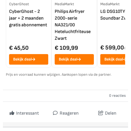
CyberGhost
MediaMarkt
MediaMarkt
CyberGhost - 2
Philips Airfryer
LG DSG10TY
jaar + 2 maanden
2000-serie
Soundbar Zwar
gratis abonnement
NA321/00
Heteluchtfriteuse
Zwart
€ 599,00
€ 45,50
€ 109,99
€ 7
Bekijk deal
Bekijk deal
Bekijk deal
Prijs en voorraad kunnen wijzigen. Aankopen lopen via de partner.
0 reacties
Interessant
Reageren
Delen