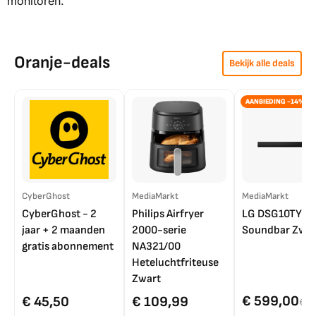
monitoren.
Oranje-deals
Bekijk alle deals
AANBIEDING -14%
CyberGhost
MediaMarkt
MediaMarkt
CyberGhost - 2
Philips Airfryer
LG DSG10TY
jaar + 2 maanden
2000-serie
Soundbar Zwar
gratis abonnement
NA321/00
Heteluchtfriteuse
Zwart
€ 599,00
€ 45,50
€ 109,99
€ 7