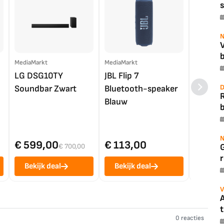
s
N
b
MediaMarkt
MediaMarkt
EP.nl
LG DSG10TY
JBL Flip 7
LG OL
D
Soundbar Zwart
Bluetooth-speaker
4K TV (
Blauw
b
N
€ 599,00
€ 113,00
€ 1.0
€ 700,00
r
Bekijk deal
Bekijk deal
Bekij
V
A
t
0 reacties