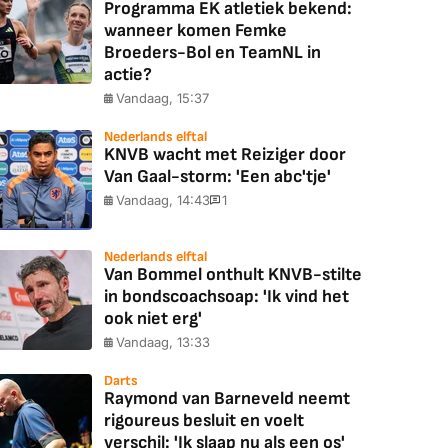
Programma EK atletiek bekend:
wanneer komen Femke
Broeders-Bol en TeamNL in
actie?
Vandaag, 15:37
Nederlands elftal
KNVB wacht met Reiziger door
Van Gaal-storm: 'Een abc'tje'
Vandaag, 14:43
1
Nederlands elftal
Van Bommel onthult KNVB-stilte
in bondscoachsoap: 'Ik vind het
ook niet erg'
Vandaag, 13:33
Darts
Raymond van Barneveld neemt
rigoureus besluit en voelt
verschil: 'Ik slaap nu als een os'