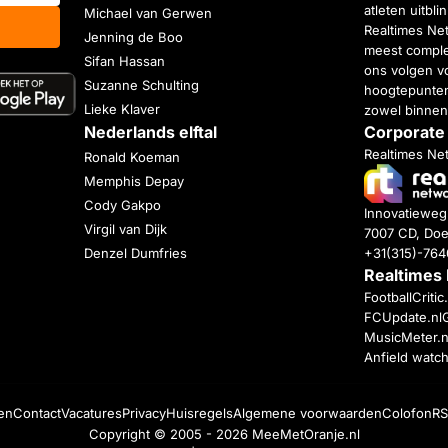
atleten uitbl
Michael van Gerwen
Realtimes Ne
Jenning de Boo
meest complet
Sifan Hassan
ons volgen vo
Suzanne Schulting
hoogtepunten
Lieke Klaver
zowel binnen
Nederlands elftal
Corporate
Realtimes Ne
Ronald Koeman
Memphis Depay
Cody Gakpo
Innovatiewe
Virgil van Dijk
7007 CD, Doe
+31(315)-76
Denzel Dumfries
Realtimes
FootballCriti
FCUpdate.nl
MusicMeter.n
Anfield watc
en
Contact
Vacatures
Privacy
Huisregels
Algemene voorwaarden
Colofon
RS
Copyright © 2005 - 2026
MeeMetOranje.nl