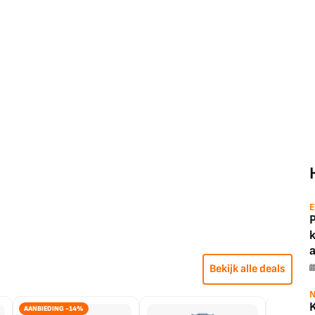
E
a
Bekijk alle deals
N
AANBIEDING -14%