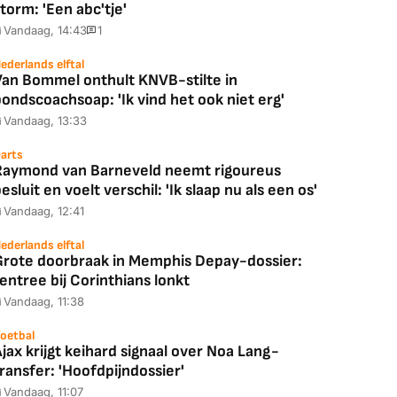
torm: 'Een abc'tje'
Vandaag, 14:43
1
ederlands elftal
Van Bommel onthult KNVB-stilte in
ondscoachsoap: 'Ik vind het ook niet erg'
Coolblue
MediaMarkt
Vandaag, 13:33
ED55C56LB
JBL Partybox
Google TV Streame
arts
2025)
Ultimate Zwart
4K
Raymond van Barneveld neemt rigoureus
esluit en voelt verschil: 'Ik slaap nu als een os'
Vandaag, 12:41
ederlands elftal
88,00
€ 1.179,00
€ 89,00
Grote doorbraak in Memphis Depay-dossier:
entree bij Corinthians lonkt
k deal
Bekijk deal
Bekijk deal
Vandaag, 11:38
oetbal
jax krijgt keihard signaal over Noa Lang-
ransfer: 'Hoofdpijndossier'
Vandaag, 11:07