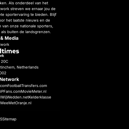
inken. Als onderdeel van het
twork streven we ernaar jou de
e sportervaring te bieden. Blijf
or het laatste nieuws en de
 van onze nationale sporters,
 als buiten de landsgrenzen.
 & Media
twork
g 20C
tinchem, Netherlands
4002
 Network
c.com
FootballTransfers.com
GPFans.com
MovieMeter.nl
l
WijWedden.net
Kelderklasse
h
MeeMetOranje.nl
S
Sitemap