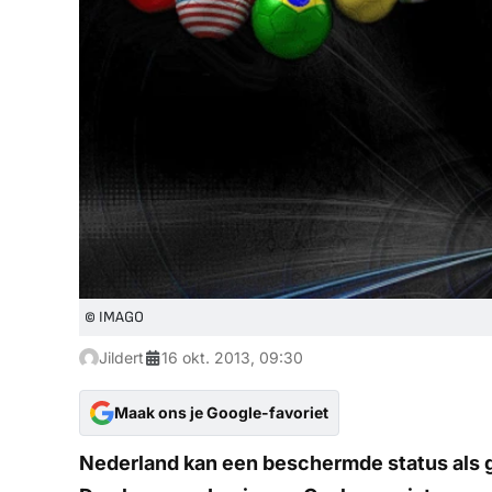
© IMAGO
Jildert
16 okt. 2013, 09:30
Maak ons je Google-favoriet
Nederland kan een beschermde status als 