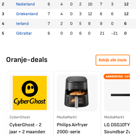
2
Nederland
6
4
0
2
10
7
3
12
3
Griekenland
7
4
0
3
12
6
6
12
4
Ierland
7
2
0
5
9
9
0
6
5
Gibraltar
6
0
0
6
0
21
-21
0
Oranje-deals
Bekijk alle deals
AANBIEDING -14%
CyberGhost
MediaMarkt
MediaMarkt
CyberGhost - 2
Philips Airfryer
LG DSG10TY
jaar + 2 maanden
2000-serie
Soundbar Zwar