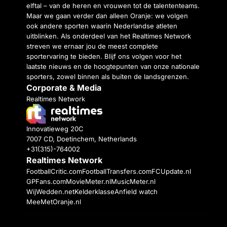
elftal – van de heren en vrouwen tot de talententeams.
Maar we gaan verder dan alleen Oranje: we volgen
ook andere sporten waarin Nederlandse atleten
uitblinken. Als onderdeel van het Realtimes Network
streven we ernaar jou de meest complete
sportervaring te bieden. Blijf ons volgen voor het
laatste nieuws en de hoogtepunten van onze nationale
sporters, zowel binnen als buiten de landsgrenzen.
Corporate & Media
Realtimes Network
Innovatieweg 20C
7007 CD, Doetinchem, Netherlands
+31(315)-764002
Realtimes Network
FootballCritic.com
FootballTransfers.com
FCUpdate.nl
GPFans.com
MovieMeter.nl
MusicMeter.nl
WijWedden.net
Kelderklasse
Anfield watch
MeeMetOranje.nl