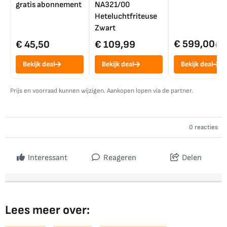
gratis abonnement
NA321/00
Heteluchtfriteuse
Zwart
€ 599,00
€ 45,50
€ 109,99
€ 7
Bekijk deal
Bekijk deal
Bekijk deal
Prijs en voorraad kunnen wijzigen. Aankopen lopen via de partner.
0 reacties
Interessant
Reageren
Delen
Lees meer over: