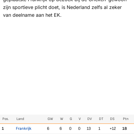
zijn sportieve plicht doet, is Nederland zelfs al zeker
van deelname aan het EK.
Pos.
Land
GW
W
G
V
DV
DT
DS
Ptn
1
Frankrijk
6
6
0
0
13
1
+12
18