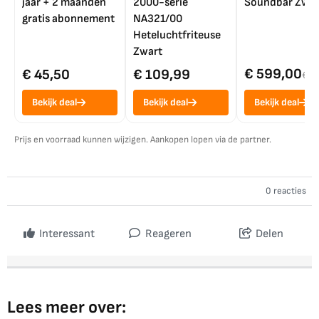
jaar + 2 maanden
2000-serie
Soundbar Zwar
gratis abonnement
NA321/00
Heteluchtfriteuse
Zwart
€ 599,00
€ 45,50
€ 109,99
€ 7
Bekijk deal
Bekijk deal
Bekijk deal
Prijs en voorraad kunnen wijzigen. Aankopen lopen via de partner.
0 reacties
Interessant
Reageren
Delen
Lees meer over: