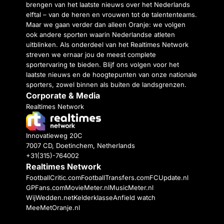
brengen van het laatste nieuws over het Nederlands
elftal – van de heren en vrouwen tot de talententeams.
Maar we gaan verder dan alleen Oranje: we volgen
ook andere sporten waarin Nederlandse atleten
uitblinken. Als onderdeel van het Realtimes Network
streven we ernaar jou de meest complete
sportervaring te bieden. Blijf ons volgen voor het
laatste nieuws en de hoogtepunten van onze nationale
sporters, zowel binnen als buiten de landsgrenzen.
Corporate & Media
Realtimes Network
Innovatieweg 20C
7007 CD, Doetinchem, Netherlands
+31(315)-764002
Realtimes Network
FootballCritic.com
FootballTransfers.com
FCUpdate.nl
GPFans.com
MovieMeter.nl
MusicMeter.nl
WijWedden.net
Kelderklasse
Anfield watch
MeeMetOranje.nl