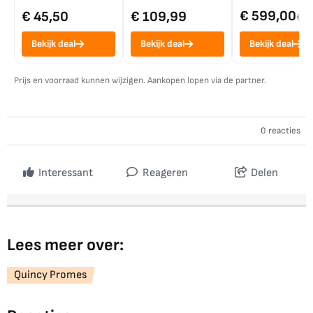
€ 599,00
€ 45,50
€ 109,99
€ 7
Bekijk deal
Bekijk deal
Bekijk deal
Prijs en voorraad kunnen wijzigen. Aankopen lopen via de partner.
0 reacties
Interessant
Reageren
Delen
Lees meer over:
Quincy Promes