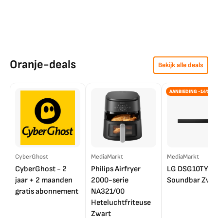
Oranje-deals
Bekijk alle deals
AANBIEDING -14%
CyberGhost
MediaMarkt
MediaMarkt
CyberGhost - 2
Philips Airfryer
LG DSG10TY
jaar + 2 maanden
2000-serie
Soundbar Zwar
gratis abonnement
NA321/00
Heteluchtfriteuse
Zwart