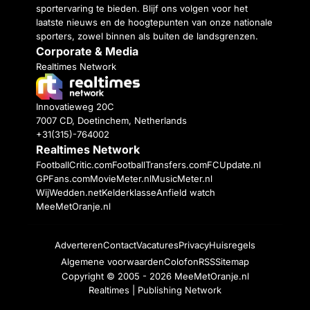
sportervaring te bieden. Blijf ons volgen voor het
laatste nieuws en de hoogtepunten van onze nationale
sporters, zowel binnen als buiten de landsgrenzen.
Corporate & Media
Realtimes Network
Innovatieweg 20C
7007 CD, Doetinchem, Netherlands
+31(315)-764002
Realtimes Network
FootballCritic.com
FootballTransfers.com
FCUpdate.nl
GPFans.com
MovieMeter.nl
MusicMeter.nl
WijWedden.net
Kelderklasse
Anfield watch
MeeMetOranje.nl
Adverteren
Contact
Vacatures
Privacy
Huisregels
Algemene voorwaarden
Colofon
RSS
Sitemap
Copyright © 2005 - 2026
MeeMetOranje.nl
Realtimes | Publishing Network