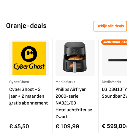
Oranje-deals
Bekijk alle deals
AANBIEDING -14%
CyberGhost
MediaMarkt
MediaMarkt
CyberGhost - 2
Philips Airfryer
LG DSG10TY
jaar + 2 maanden
2000-serie
Soundbar Zwar
gratis abonnement
NA321/00
Heteluchtfriteuse
Zwart
€ 599,00
€ 45,50
€ 109,99
€ 7