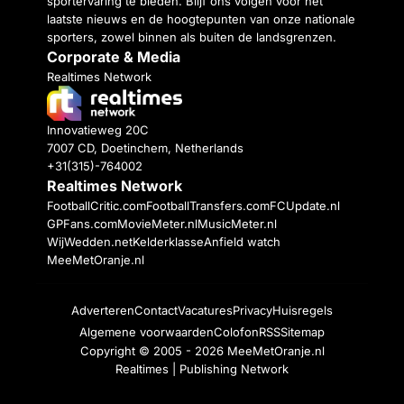
sportervaring te bieden. Blijf ons volgen voor het
laatste nieuws en de hoogtepunten van onze nationale
sporters, zowel binnen als buiten de landsgrenzen.
Corporate & Media
Realtimes Network
Innovatieweg 20C
7007 CD, Doetinchem, Netherlands
+31(315)-764002
Realtimes Network
FootballCritic.com
FootballTransfers.com
FCUpdate.nl
GPFans.com
MovieMeter.nl
MusicMeter.nl
WijWedden.net
Kelderklasse
Anfield watch
MeeMetOranje.nl
Adverteren
Contact
Vacatures
Privacy
Huisregels
Algemene voorwaarden
Colofon
RSS
Sitemap
Copyright © 2005 - 2026
MeeMetOranje.nl
Realtimes | Publishing Network