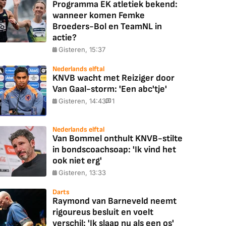
Programma EK atletiek bekend:
wanneer komen Femke
Broeders-Bol en TeamNL in
actie?
Gisteren, 15:37
Nederlands elftal
KNVB wacht met Reiziger door
Van Gaal-storm: 'Een abc'tje'
Gisteren, 14:43
1
Nederlands elftal
Van Bommel onthult KNVB-stilte
in bondscoachsoap: 'Ik vind het
ook niet erg'
Gisteren, 13:33
Darts
Raymond van Barneveld neemt
rigoureus besluit en voelt
verschil: 'Ik slaap nu als een os'