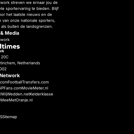
twork streven we ernaar jou de
e sportervaring te bieden. Blijf
or het laatste nieuws en de
 van onze nationale sporters,
 als buiten de landsgrenzen.
 & Media
twork
g 20C
tinchem, Netherlands
4002
 Network
c.com
FootballTransfers.com
GPFans.com
MovieMeter.nl
l
WijWedden.net
Kelderklasse
h
MeeMetOranje.nl
S
Sitemap