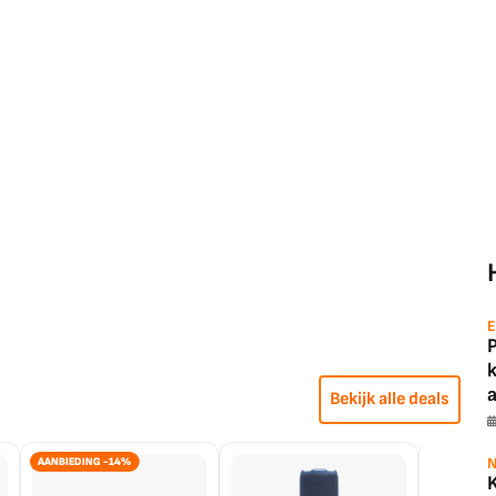
E
a
Bekijk alle deals
N
AANBIEDING -14%