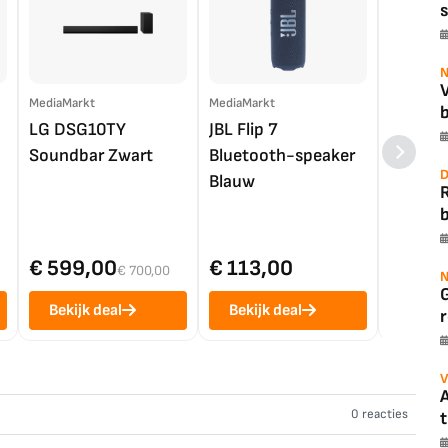
s
N
MediaMarkt
MediaMarkt
EP.nl
b
LG DSG10TY
JBL Flip 7
LG OL
Soundbar Zwart
Bluetooth-speaker
4K TV (
D
Blauw
b
€ 599,00
€ 113,00
€ 1.0
€ 700,00
N
Bekijk deal
Bekijk deal
Bekij
r
V
A
0 reacties
t