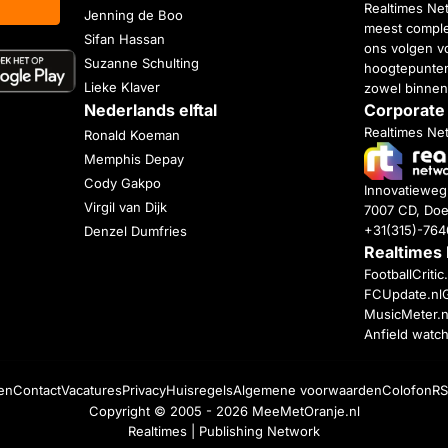
Realtimes Ne
Jenning de Boo
meest complet
Sifan Hassan
ons volgen vo
Suzanne Schulting
hoogtepunten
Lieke Klaver
zowel binnen
Nederlands elftal
Corporate
Realtimes Ne
Ronald Koeman
Memphis Depay
Cody Gakpo
Innovatiewe
Virgil van Dijk
7007 CD, Doe
+31(315)-76
Denzel Dumfries
Realtimes
FootballCriti
FCUpdate.nl
MusicMeter.n
Anfield watc
en
Contact
Vacatures
Privacy
Huisregels
Algemene voorwaarden
Colofon
RS
Copyright © 2005 - 2026
MeeMetOranje.nl
Realtimes | Publishing Network