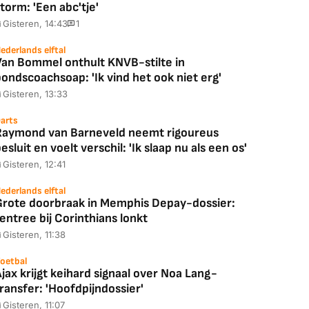
torm: 'Een abc'tje'
Gisteren, 14:43
1
ederlands elftal
Van Bommel onthult KNVB-stilte in
Coolblue
MediaMarkt
ondscoachsoap: 'Ik vind het ook niet erg'
ED55C56LB
JBL Partybox
Google TV Streame
Gisteren, 13:33
2025)
Ultimate Zwart
4K
arts
Raymond van Barneveld neemt rigoureus
esluit en voelt verschil: 'Ik slaap nu als een os'
Gisteren, 12:41
88,00
€ 1.179,00
€ 89,00
ederlands elftal
Grote doorbraak in Memphis Depay-dossier:
k deal
Bekijk deal
Bekijk deal
entree bij Corinthians lonkt
Gisteren, 11:38
oetbal
jax krijgt keihard signaal over Noa Lang-
ransfer: 'Hoofdpijndossier'
Gisteren, 11:07