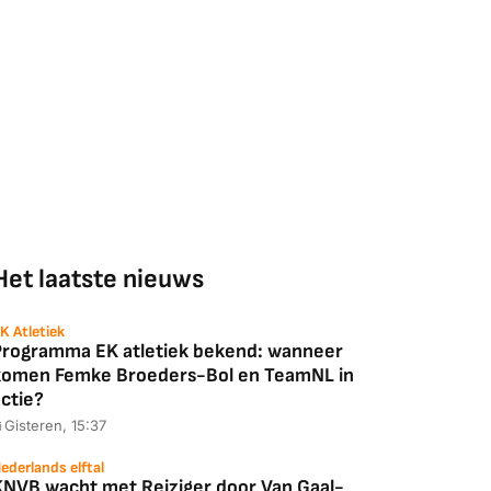
Het laatste nieuws
K Atletiek
Programma EK atletiek bekend: wanneer
komen Femke Broeders-Bol en TeamNL in
ctie?
Gisteren, 15:37
ederlands elftal
KNVB wacht met Reiziger door Van Gaal-