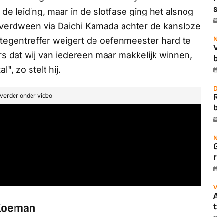
s
e leiding, maar in de slotfase ging het alsnog
 verdween via Daichi Kamada achter de kansloze
N
tegentreffer weigert de oefenmeester hard te
s dat wij van iedereen maar makkelijk winnen,
b
, zo stelt hij.
D
t verder onder video
b
N
r
V
A
 Koeman
t