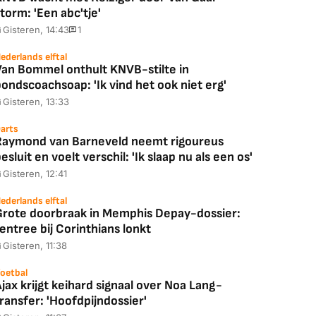
torm: 'Een abc'tje'
Gisteren, 14:43
1
ederlands elftal
Van Bommel onthult KNVB-stilte in
ondscoachsoap: 'Ik vind het ook niet erg'
Gisteren, 13:33
arts
Raymond van Barneveld neemt rigoureus
esluit en voelt verschil: 'Ik slaap nu als een os'
Gisteren, 12:41
ederlands elftal
Grote doorbraak in Memphis Depay-dossier:
entree bij Corinthians lonkt
Gisteren, 11:38
oetbal
jax krijgt keihard signaal over Noa Lang-
ransfer: 'Hoofdpijndossier'