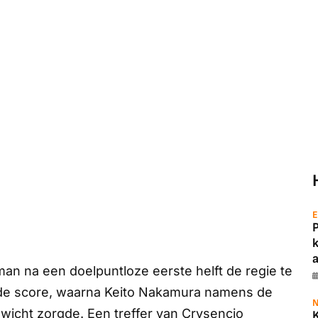
E
a
an na een doelpuntloze eerste helft de regie te
 de score, waarna Keito Nakamura namens de
N
wicht zorgde. Een treffer van Crysencio