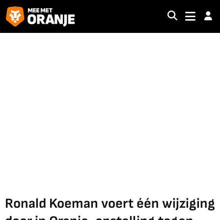
Ronald Koeman voert één wijziging