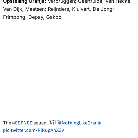
Opstelling Oranje:
Verbruggen; Geertruida, Van Hecke,
Van Dijk, Maatsen; Reijnders, Kluivert, De Jong;
Frimpong, Depay, Gakpo
The
#ESPNED
squad. 🇳🇱
#NothingLikeOranje
pic.twitter.com/RjRupAnX2v