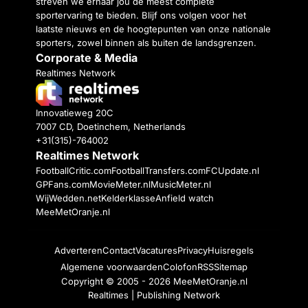
streven we ernaar jou de meest complete
sportervaring te bieden. Blijf ons volgen voor het
laatste nieuws en de hoogtepunten van onze nationale
sporters, zowel binnen als buiten de landsgrenzen.
Corporate & Media
Realtimes Network
Innovatieweg 20C
7007 CD, Doetinchem, Netherlands
+31(315)-764002
Realtimes Network
FootballCritic.com
FootballTransfers.com
FCUpdate.nl
GPFans.com
MovieMeter.nl
MusicMeter.nl
WijWedden.net
Kelderklasse
Anfield watch
MeeMetOranje.nl
Adverteren
Contact
Vacatures
Privacy
Huisregels
Algemene voorwaarden
Colofon
RSS
Sitemap
Copyright © 2005 - 2026
MeeMetOranje.nl
Realtimes | Publishing Network