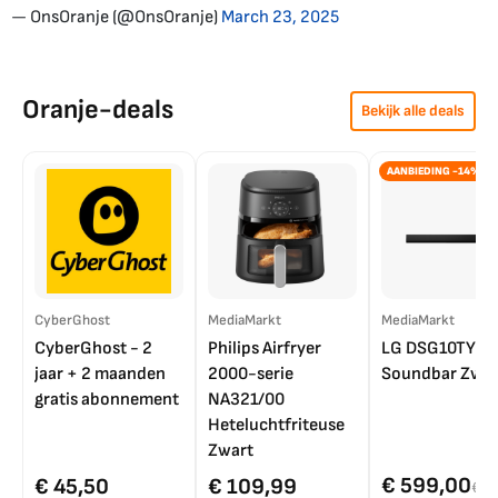
— OnsOranje (@OnsOranje)
March 23, 2025
Oranje-deals
Bekijk alle deals
AANBIEDING -14%
CyberGhost
MediaMarkt
MediaMarkt
CyberGhost - 2
Philips Airfryer
LG DSG10TY
jaar + 2 maanden
2000-serie
Soundbar Zwar
gratis abonnement
NA321/00
Heteluchtfriteuse
Zwart
€ 599,00
€ 45,50
€ 109,99
€ 7