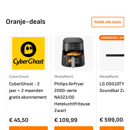
Oranje-deals
Bekijk alle deals
AANBIEDING -14%
CyberGhost
MediaMarkt
MediaMarkt
CyberGhost - 2
Philips Airfryer
LG DSG10TY
jaar + 2 maanden
2000-serie
Soundbar Zwar
gratis abonnement
NA321/00
Heteluchtfriteuse
Zwart
€ 599,00
€ 45,50
€ 109,99
€ 7