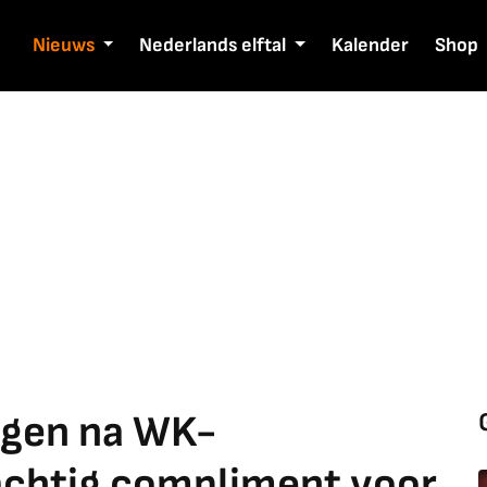
Nieuws
Nederlands elftal
Kalender
Shop
agen na WK-
achtig compliment voor