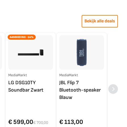
Bekijk alle deals
AANBIEDING -14%
MediaMarkt
MediaMarkt
EP.nl
LG DSG10TY
JBL Flip 7
LG OL
Soundbar Zwart
Bluetooth-speaker
4K TV (
Blauw
€ 599,00
€ 113,00
€ 1.0
€ 700,00