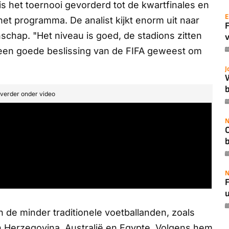
is het toernooi gevorderd tot de kwartfinales en
E
et programma. De analist kijkt enorm uit naar
chap. "Het niveau is goed, de stadions zitten
v
s een goede beslissing van de FIFA geweest om
J
b
t verder onder video
N
N
F
u
 de minder traditionele voetballanden, zoals
n Herzegovina, Australië en Egypte. Volgens hem