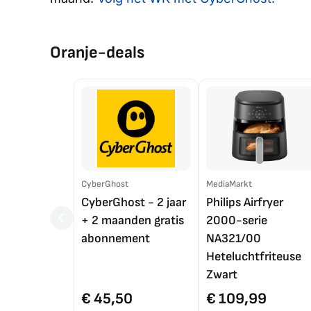
Oranje-deals
CyberGhost
MediaMarkt
CyberGhost - 2 jaar
Philips Airfryer
+ 2 maanden gratis
2000-serie
abonnement
NA321/00
Heteluchtfriteuse
Zwart
€ 45,50
€ 109,99