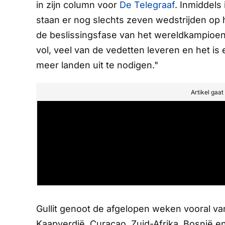
in zijn column voor
De Telegraaf
.
Inmiddels 
staan er nog slechts zeven wedstrijden op h
de beslissingsfase van het wereldkampioens
vol, veel van de vedetten leveren en het i
meer landen uit te nodigen."
Artikel gaa
Gullit genoot de afgelopen weken vooral van
Kaapverdië, Curaçao, Zuid-Afrika, Bosnië e