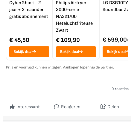
CyberGhost - 2
Philips Airfryer
LG DSG10TY
jaar + 2 maanden
2000-serie
Soundbar Zwar
gratis abonnement
NA321/00
Heteluchtfriteuse
Zwart
€ 599,00
€ 45,50
€ 109,99
€ 7
Bekijk deal
Bekijk deal
Bekijk deal
Prijs en voorraad kunnen wijzigen. Aankopen lopen via de partner.
0 reacties
Interessant
Reageren
Delen