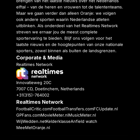
brengen van het laatste nieuws over het Nederlands
elftal – van de heren en vrouwen tot de talententeams.
Maar we gaan verder dan alleen Oranje: we volgen
ook andere sporten waarin Nederlandse atleten
uitblinken. Als onderdeel van het Realtimes Network
streven we ernaar jou de meest complete
sportervaring te bieden. Blijf ons volgen voor het
laatste nieuws en de hoogtepunten van onze nationale
sporters, zowel binnen als buiten de landsgrenzen.
Corporate & Media
Realtimes Network
Innovatieweg 20C
7007 CD, Doetinchem, Netherlands
+31(315)-764002
Realtimes Network
FootballCritic.com
FootballTransfers.com
FCUpdate.nl
GPFans.com
MovieMeter.nl
MusicMeter.nl
WijWedden.net
Kelderklasse
Anfield watch
MeeMetOranje.nl