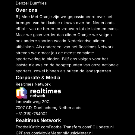
Denzel Dumfries
Over ons
Bij Mee Met Oranje zijn we gepassioneerd over het
brengen van het laatste nieuws over het Nederlands
elftal – van de heren en vrouwen tot de talententeams.
Maar we gaan verder dan alleen Oranje: we volgen
ook andere sporten waarin Nederlandse atleten
uitblinken. Als onderdeel van het Realtimes Network
streven we ernaar jou de meest complete
sportervaring te bieden. Blijf ons volgen voor het
laatste nieuws en de hoogtepunten van onze nationale
sporters, zowel binnen als buiten de landsgrenzen.
Corporate & Media
Realtimes Network
Innovatieweg 20C
7007 CD, Doetinchem, Netherlands
+31(315)-764002
Realtimes Network
FootballCritic.com
FootballTransfers.com
FCUpdate.nl
GPFans.com
MovieMeter.nl
MusicMeter.nl