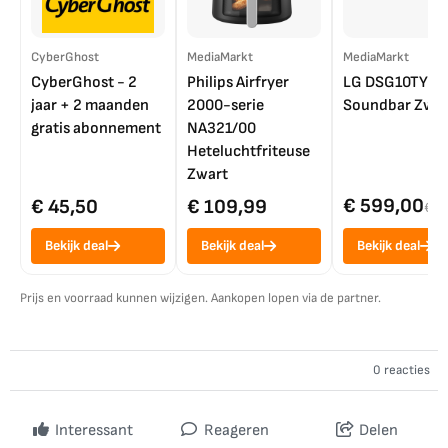
CyberGhost
MediaMarkt
MediaMarkt
CyberGhost - 2
Philips Airfryer
LG DSG10TY
jaar + 2 maanden
2000-serie
Soundbar Zwar
gratis abonnement
NA321/00
Heteluchtfriteuse
Zwart
€ 599,00
€ 45,50
€ 109,99
€ 7
Bekijk deal
Bekijk deal
Bekijk deal
Prijs en voorraad kunnen wijzigen. Aankopen lopen via de partner.
0 reacties
Interessant
Reageren
Delen