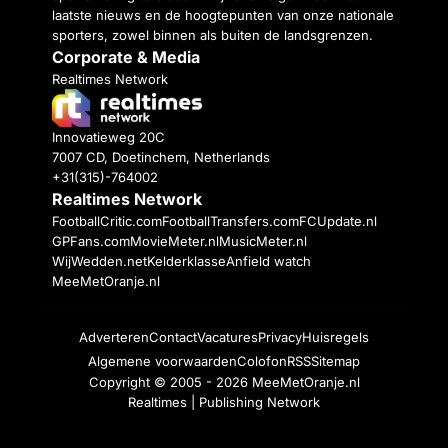
laatste nieuws en de hoogtepunten van onze nationale
sporters, zowel binnen als buiten de landsgrenzen.
Corporate & Media
Realtimes Network
Innovatieweg 20C
7007 CD, Doetinchem, Netherlands
+31(315)-764002
Realtimes Network
FootballCritic.com
FootballTransfers.com
FCUpdate.nl
GPFans.com
MovieMeter.nl
MusicMeter.nl
WijWedden.net
Kelderklasse
Anfield watch
MeeMetOranje.nl
Adverteren
Contact
Vacatures
Privacy
Huisregels
Algemene voorwaarden
Colofon
RSS
Sitemap
Copyright © 2005 - 2026
MeeMetOranje.nl
Realtimes | Publishing Network