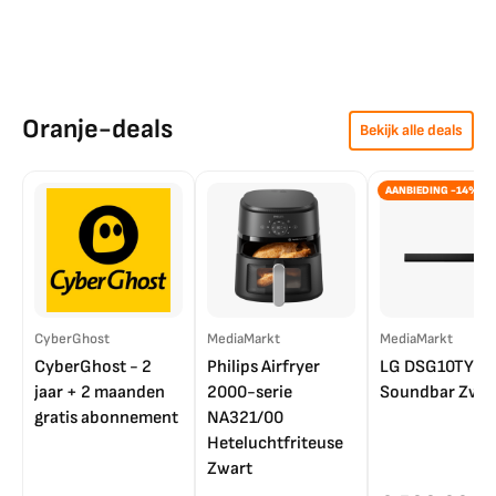
Oranje-deals
Bekijk alle deals
AANBIEDING -14%
CyberGhost
MediaMarkt
MediaMarkt
CyberGhost - 2
Philips Airfryer
LG DSG10TY
jaar + 2 maanden
2000-serie
Soundbar Zwar
gratis abonnement
NA321/00
Heteluchtfriteuse
Zwart