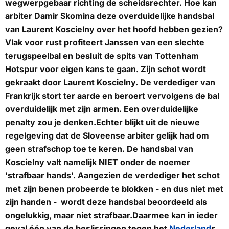
wegwerpgebaar richting de scheidsrechter. Hoe kan
arbiter Damir Skomina deze overduidelijke handsbal
van Laurent Koscielny over het hoofd hebben gezien?
Vlak voor rust profiteert Janssen van een slechte
terugspeelbal en besluit de spits van Tottenham
Hotspur voor eigen kans te gaan. Zijn schot wordt
gekraakt door Laurent Koscielny. De verdediger van
Frankrijk stort ter aarde en beroert vervolgens de bal
overduidelijk met zijn armen. Een overduidelijke
penalty zou je denken.Echter blijkt uit de nieuwe
regelgeving dat de Sloveense arbiter gelijk had om
geen strafschop toe te keren. De handsbal van
Koscielny valt namelijk NIET onder de noemer
'strafbaar hands'. Aangezien de verdediger het schot
met zijn benen probeerde te blokken - en dus niet met
zijn handen - wordt deze handsbal beoordeeld als
ongelukkig, maar niet strafbaar.Daarmee kan in ieder
geval één van de beslissingen tegen het
Nederland
s