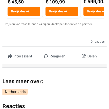
€ 599,00
€ 45,50
€ 109,99
€ 7
Bekijk deal
Bekijk deal
Bekijk deal
Prijs en voorraad kunnen wijzigen. Aankopen lopen via de partner.
0 reacties
Interessant
Reageren
Delen
Lees meer over:
Netherlands
Reacties