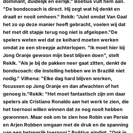
dominant, duidelijk en eerlijk." Boëtius vult hem aan.
"De bondscoach is direct. Hij zegt wat hij denkt en
draait er nooit omheen." Rekik: "Juist omdat Van Gaal
het zo op deze manier heeft gebracht, voelen wij dat
het met dit stapje terug nog niet is afgelopen."De
spelers weten wel dat ze keihard moeten werken
omdat ze een streepje achterlopen. "Ik moet hier bij
Jong Oranje gewoon mijn best blijven doen", stelt
Rekik. "Als je bij de pakken neer gaat zitten, denkt de
bondscoach: die instelling hebben we in Brazilië niet
nodig." Vilhena: "Elke dag hard blijven werken,
focussen op Jong Oranje en dan afwachten of het
genoeg is."Rekik: "Het moet fantastisch zijn om daar
spelers als Cristiano Ronaldo aan het werk te zien, die
het toernooi willen winnen dat ze nog nooit hebben
gewonnen. Maar ook om te zien hoe Robin van Persie
en Arjen Robben omgaan met de druk en de spanning
van een belangrijk toernooi." Boëtius eindigt. "Ook in