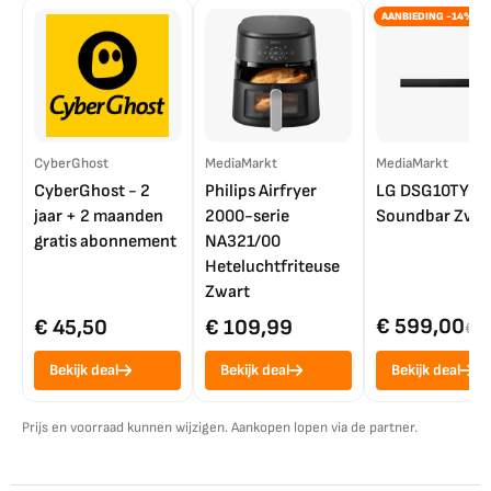
AANBIEDING -14%
CyberGhost
MediaMarkt
MediaMarkt
CyberGhost - 2
Philips Airfryer
LG DSG10TY
jaar + 2 maanden
2000-serie
Soundbar Zwar
gratis abonnement
NA321/00
Heteluchtfriteuse
Zwart
€ 599,00
€ 45,50
€ 109,99
€ 7
Bekijk deal
Bekijk deal
Bekijk deal
Prijs en voorraad kunnen wijzigen. Aankopen lopen via de partner.